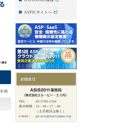
ASIS2010の模様
ASPICサイトへ
建
不同
TEL：
03-3769-1350
受付時間：
10：00～17：00
（土日祝日は除く）
e-mail：
go-asis@aspicjapan.org