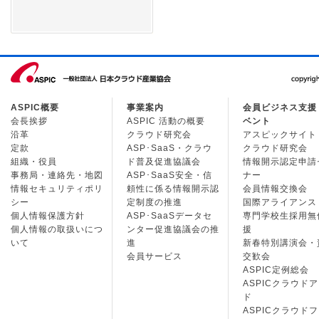
ASPIC概要
事業案内
会員ビジネス支援
会長挨拶
ASPIC 活動の概要
ベント
沿革
クラウド研究会
アスピックサイト
定款
ASP･SaaS・クラウ
クラウド研究会
組織・役員
ド普及促進協議会
情報開示認定申請
事務局・連絡先・地図
ASP･SaaS安全・信
ナー
情報セキュリティポリ
頼性に係る情報開示認
会員情報交換会
シー
定制度の推進
国際アライアンス
個人情報保護方針
ASP･SaaSデータセ
専門学校生採用無
個人情報の取扱いにつ
ンター促進協議会の推
援
いて
進
新春特別講演会・
会員サービス
交歓会
ASPIC定例総会
ASPICクラウド
ド
ASPICクラウド