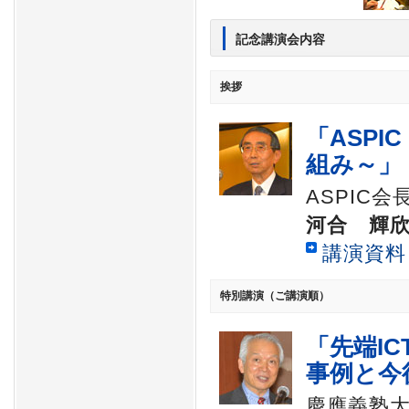
記念講演会内容
挨拶
「ASP
組み～」
ASPIC会
河合 輝
講演資料
特別講演（ご講演順）
「先端I
事例と今
慶應義塾