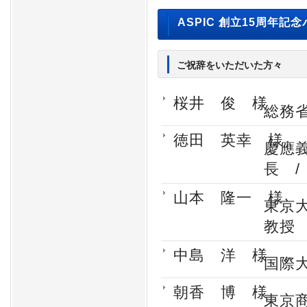
ASPIC 創立15周年記
ご祝辞をいただいた方々
桜井 俊 様
総務
徳田 英幸 様
慶應
長 
山本 隆一 様
東京
教授
中島 洋 様
国際
朝香 博 様
東京