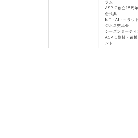
ラム
ASPIC創立15周
念式典
IoT・AI・クラウ
ジネス交流会
シーズンミーティ
ASPIC協賛・後
ント