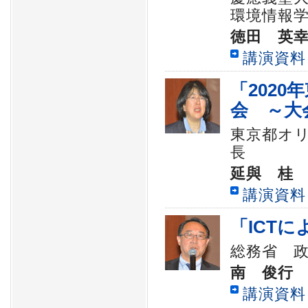
環境情報
徳田 英
講演資料
「202
会 ～大
東京都オ
長
延與 桂
講演資料
「ICT
総務省 
南 俊行
講演資料