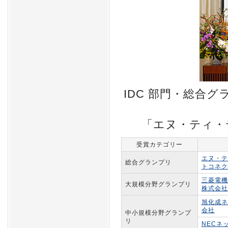
IDC 部門・総合
「エヌ・ティ・
受賞カテゴリー
エヌ・テ
総合グランプリ
トコネク
三菱電機
大規模分野グランプリ
株式会社
旭化成ネ
会社
中小規模分野グランプ
リ
NECネ