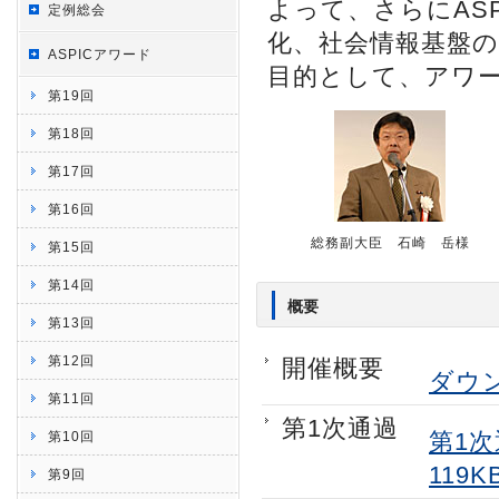
よって、さらにAS
定例総会
化、社会情報基盤
ASPICアワード
目的として、アワ
第19回
第18回
第17回
第16回
総務副大臣 石崎 岳様
第15回
第14回
概要
第13回
第12回
開催概要
ダウ
第11回
第1次通過
第1
第10回
119K
第9回