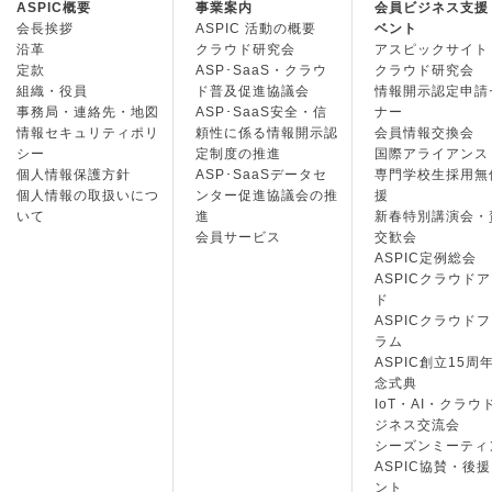
ASPIC概要
事業案内
会員ビジネス支援
会長挨拶
ASPIC 活動の概要
ベント
沿革
クラウド研究会
アスピックサイト
定款
ASP･SaaS・クラウ
クラウド研究会
組織・役員
ド普及促進協議会
情報開示認定申請
事務局・連絡先・地図
ASP･SaaS安全・信
ナー
情報セキュリティポリ
頼性に係る情報開示認
会員情報交換会
シー
定制度の推進
国際アライアンス
個人情報保護方針
ASP･SaaSデータセ
専門学校生採用無
個人情報の取扱いにつ
ンター促進協議会の推
援
いて
進
新春特別講演会・
会員サービス
交歓会
ASPIC定例総会
ASPICクラウド
ド
ASPICクラウド
ラム
ASPIC創立15周
念式典
IoT・AI・クラウ
ジネス交流会
シーズンミーティ
ASPIC協賛・後
ント