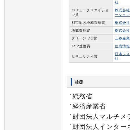
社
バリュークリエイショ
株式会社
ン賞
ーション
都市地区地域貢献賞
株式会社
地域貢献賞
株式会社
グリーンIDC賞
三谷産業
ASP連携賞
住商情報
日本シス
セキュリティ賞
社
後援
総務省
経済産業省
財団法人マルチメ
財団法人インター