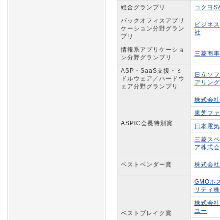
総合グランプリ
コクヨS
バックオフィスアプリ
ビジネス
ケーション分野グラン
社
プリ
情報系アプリケーショ
三菱商事
ン分野グランプリ
ASP・SaaS支援・ミ
日立ソフ
ドルウェア／ハードウ
アリング
ェア分野グランプリ
株式会社
東芝ファ
ASPIC会長特別賞
日本電気
三菱スペ
ア株式会
ベストベンダー賞
株式会社
GMOホ
リティ株
株式会社
ユー
ベストブレイク賞