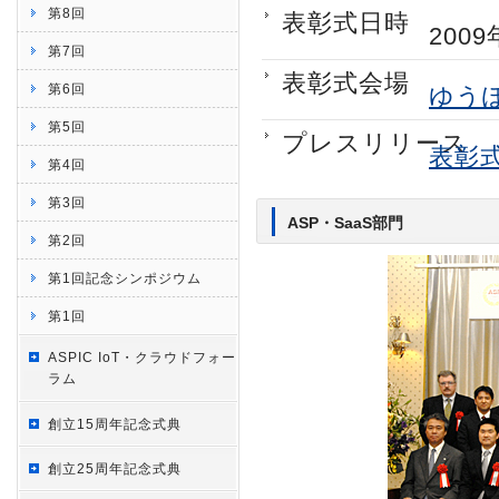
第8回
表彰式日時
200
第7回
表彰式会場
第6回
ゆう
第5回
プレスリリース
表彰
第4回
第3回
ASP・SaaS部門
第2回
第1回記念シンポジウム
第1回
ASPIC IoT・クラウドフォー
ラム
創立15周年記念式典
創立25周年記念式典