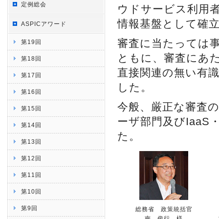
定例総会
ウドサービス利用
情報基盤として確
ASPICアワード
審査に当たっては
第19回
ともに、審査にあ
第18回
直接関連の無い有
第17回
した。
第16回
今般、厳正な審査の
第15回
ーザ部門及びIaa
第14回
た。
第13回
第12回
第11回
第10回
第9回
総務省 政策統括官
南 俊行 様