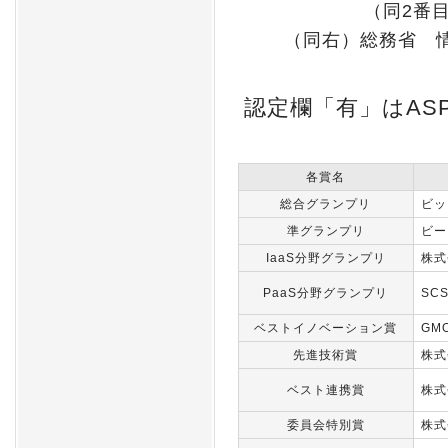
（同2番
（同右）総務省 
認定欄「有」はAS
各賞名
総合グランプリ
ビッ
準グランプリ
ビー
IaaS分野グランプリ
株式
PaaS分野グランプリ
SC
ベストイノベーション賞
GM
先進技術賞
株式
ベスト連携賞
株式
委員会特別賞
株式