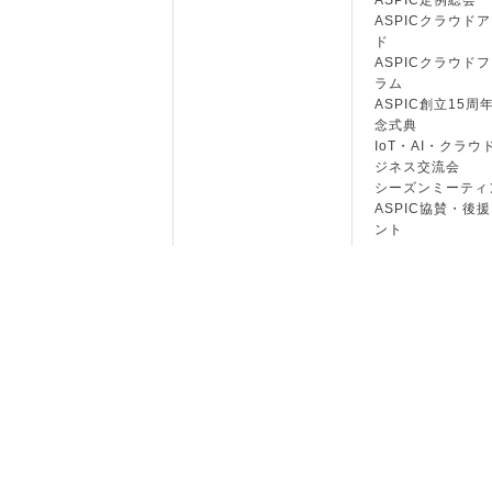
ASPIC定例総会
ASPICクラウド
ド
ASPICクラウド
ラム
ASPIC創立15周
念式典
IoT・AI・クラウ
ジネス交流会
シーズンミーティ
ASPIC協賛・後
ント