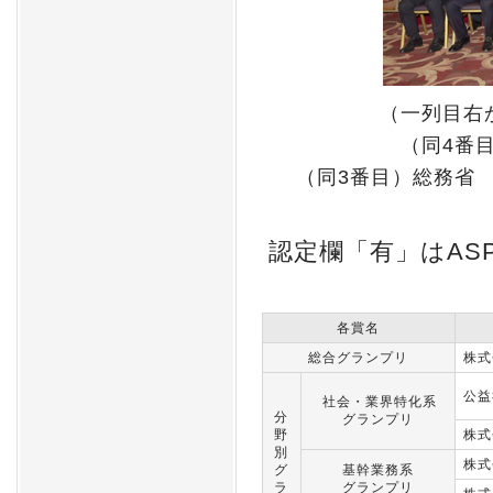
（一列目右
（同4番
（同3番目）総務省
認定欄「有」はAS
各賞名
総合グランプリ
株式
公益
社会・業界特化系
分
グランプリ
野
株式
別
株式
グ
基幹業務系
ラ
グランプリ