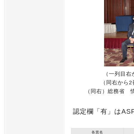
（一列目右
（同右から2
（同右）総務省 
認定欄「有」はAS
各賞名