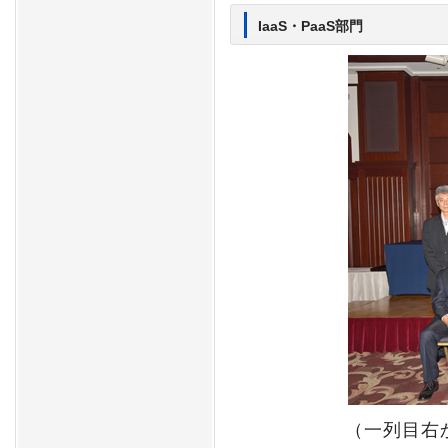
IaaS・PaaS部門
（一列目右