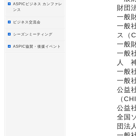
ASPICビジネス カンファレ
財団法
ンス
一般財
ビジネス交流会
一般
ス（C
シーズンミーティング
一般
ASPIC協賛・後援イベント
一般
人 
一般
一般
公益
（CH
公益
全国
団法
一般