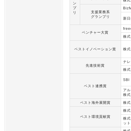
株式
ン
プ
Biz
支援業務系
リ
グランプリ
新日
fr
ベンチャー大賞
株式
ベストイノベーション賞
株式
ナレ
先進技術賞
株式
SB
ベスト連携賞
アル
株式
ベスト海外展開賞
株式
株式
ベスト環境貢献賞
株式
ット