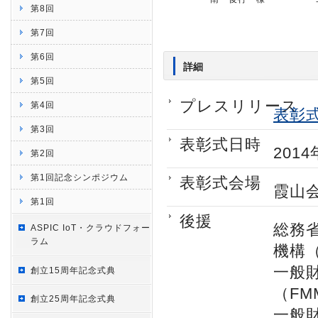
第8回
第7回
第6回
詳細
第5回
プレスリリース
第4回
表彰
第3回
表彰式日時
2014
第2回
第1回記念シンポジウム
表彰式会場
霞山
第1回
後援
総務
ASPIC IoT・クラウドフォー
ラム
機構（
一般
創立15周年記念式典
（FM
創立25周年記念式典
一般財