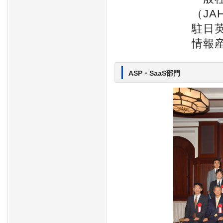
（JA
駐日
情報
ASP・SaaS部門