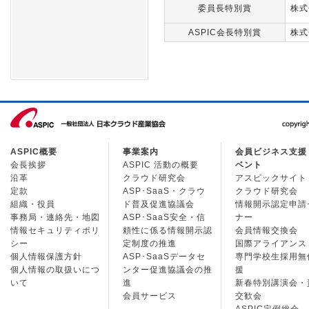
委員長特別賞
株式
ASPIC会長特別賞
株式
ASPIC概要
事業案内
会員ビジネス支援
会長挨拶
ASPIC 活動の概要
ベント
沿革
クラウド研究会
アスピックサイト
定款
ASP･SaaS・クラウ
クラウド研究会
組織・役員
ド普及促進協議会
情報開示認定申請
事務局・連絡先・地図
ASP･SaaS安全・信
ナー
情報セキュリティポリ
頼性に係る情報開示認
会員情報交換会
シー
定制度の推進
国際アライアンス
個人情報保護方針
ASP･SaaSデータセ
専門学校生採用無
個人情報の取扱いにつ
ンター促進協議会の推
援
いて
進
新春特別講演会・
会員サービス
交歓会