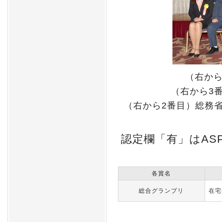
（右か
（右から3
（右から2番目）総務
認定欄「有」はAS
各賞名
総合グランプリ
在宅