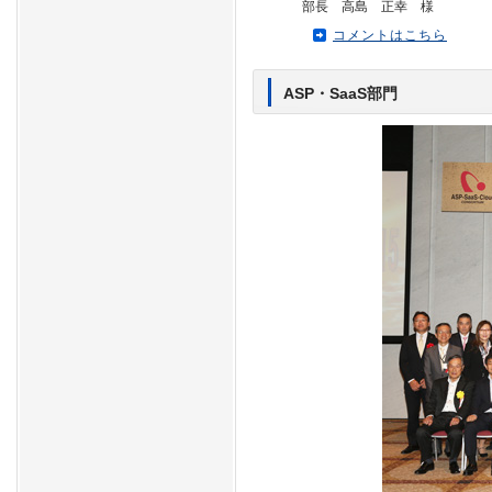
部長 高島 正幸 様
コメントはこちら
ASP・SaaS部門