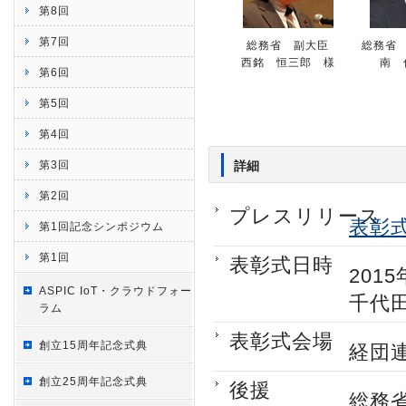
第8回
第7回
総務省 副大臣
総務省
西銘 恒三郎 様
南 
第6回
第5回
第4回
第3回
詳細
第2回
プレスリリース
表彰
第1回記念シンポジウム
第1回
表彰式日時
2015
ASPIC IoT・クラウドフォー
千代田
ラム
表彰式会場
創立15周年記念式典
経団
創立25周年記念式典
後援
総務