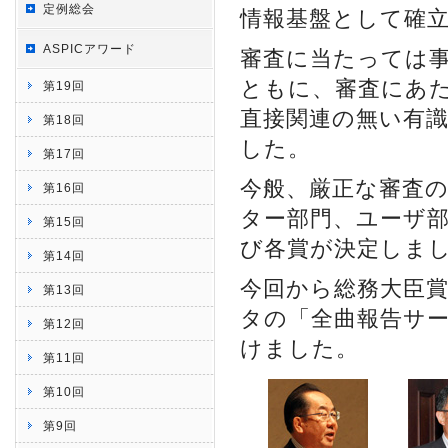
定例総会
情報基盤として確
ASPICアワード
審査に当たっては
ともに、審査にあ
第19回
直接関連の無い有
第18回
した。
第17回
今般、厳正な審査の
第16回
ター部門、ユーザ部
第15回
び各賞が決定しま
第14回
今回から総務大臣賞
第13回
タの「全曲報告サ
第12回
けました。
第11回
第10回
第9回