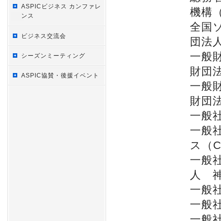
ASPICビジネス カンファレ
機構（
ンス
全国
ビジネス交流会
団法
一般財
シーズンミーティング
財団法
ASPIC協賛・後援イベント
一般
財団
一般
一般
ス（C
一般
人 
一般
一般
一般