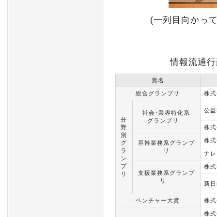
(一列目向かっ
情報流通行
賞名
総合グランプリ
株式
公益
社会･業界特化系
分
グランプリ
野
株式
別
株式
グ
基幹業務系グランプ
ラ
リ
ナレ
ン
プ
株式
支援業務系グランプ
リ
リ
新日
ベンチャー大賞
株式
株式