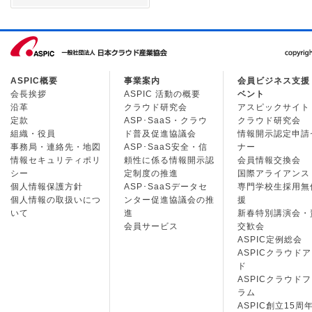
ASPIC概要
事業案内
会員ビジネス支援
会長挨拶
ASPIC 活動の概要
ベント
沿革
クラウド研究会
アスピックサイト
定款
ASP･SaaS・クラウ
クラウド研究会
組織・役員
ド普及促進協議会
情報開示認定申請
事務局・連絡先・地図
ASP･SaaS安全・信
ナー
情報セキュリティポリ
頼性に係る情報開示認
会員情報交換会
シー
定制度の推進
国際アライアンス
個人情報保護方針
ASP･SaaSデータセ
専門学校生採用無
個人情報の取扱いにつ
ンター促進協議会の推
援
いて
進
新春特別講演会・
会員サービス
交歓会
ASPIC定例総会
ASPICクラウド
ド
ASPICクラウド
ラム
ASPIC創立15周