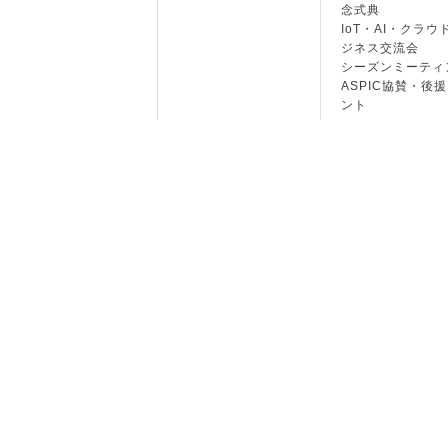
念式典
IoT・AI・クラウ
ジネス交流会
シーズンミーティ
ASPIC協賛・後
ント