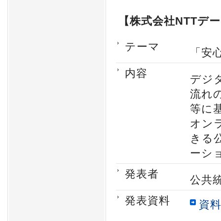
【株式会社NTTデ
テーマ
「安
内容
デジ
流れ
等に
オン
きる
ーシ
発表者
公共
発表資料
資料