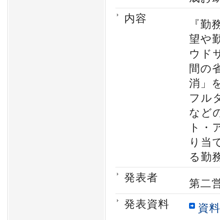
内容
『勤
望や
ウド
間の
消」
フル
など
ト・
り当
る勤
発表者
第二
発表資料
資料