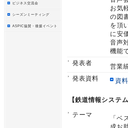
ビジネス交流会
お気
シーズンミーティング
の図書
を頂
ASPIC協賛・後援イベント
に安
音声
機能
発表者
営業
発表資料
資料
【鉄道情報システ
テーマ
「ベ
成お