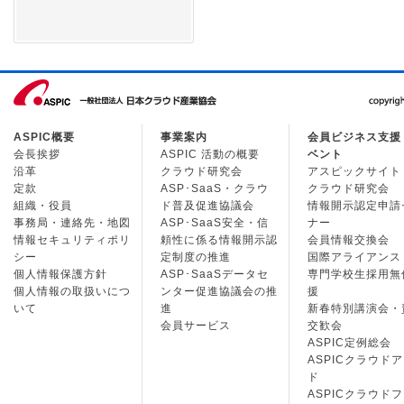
ASPIC概要
事業案内
会員ビジネス支援
会長挨拶
ASPIC 活動の概要
ベント
沿革
クラウド研究会
アスピックサイト
定款
ASP･SaaS・クラウ
クラウド研究会
組織・役員
ド普及促進協議会
情報開示認定申請
事務局・連絡先・地図
ASP･SaaS安全・信
ナー
情報セキュリティポリ
頼性に係る情報開示認
会員情報交換会
シー
定制度の推進
国際アライアンス
個人情報保護方針
ASP･SaaSデータセ
専門学校生採用無
個人情報の取扱いにつ
ンター促進協議会の推
援
いて
進
新春特別講演会・
会員サービス
交歓会
ASPIC定例総会
ASPICクラウド
ド
ASPICクラウド