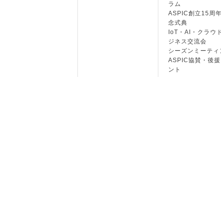
ラム
ASPIC創立15周
念式典
IoT・AI・クラウ
ジネス交流会
シーズンミーティ
ASPIC協賛・後
ント