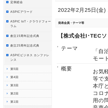
定例総会
2022年2月25日(金) 
ASPICアワード
ASPIC IoT・クラウドフォー
発表会員・テーマ等
ラム
【株式会社I･TEC
創立15周年記念式典
創立25周年記念式典
テーマ
「自
ASPICビジネス カンファレ
モー
ンス
概要
第5回
お気
第4回
等で
本庁
第3回
コロ
第2回
用の
第1回
音声