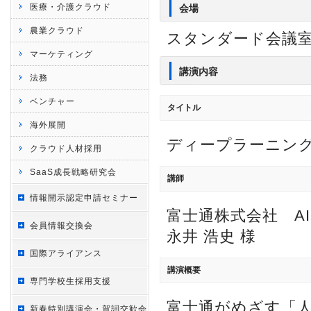
医療・介護クラウド
会場
農業クラウド
スタンダード会議室
マーケティング
講演内容
法務
ベンチャー
タイトル
海外展開
ディープラーニング
クラウド人材採用
SaaS成長戦略研究会
講師
情報開示認定申請セミナー
富士通株式会社 A
会員情報交換会
永井 浩史 様
国際アライアンス
講演概要
専門学校生採用支援
富士通がめざす「人
新春特別講演会・賀詞交歓会