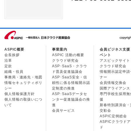
ASPIC概要
事業案内
会員ビジネス支援
会長挨拶
ASPIC 活動の概要
ベント
沿革
クラウド研究会
アスピックサイト
定款
ASP･SaaS・クラウ
クラウド研究会
組織・役員
ド普及促進協議会
情報開示認定申請
事務局・連絡先・地図
ASP･SaaS安全・信
ナー
情報セキュリティポリ
頼性に係る情報開示認
会員情報交換会
シー
定制度の推進
国際アライアンス
個人情報保護方針
ASP･SaaSデータセ
専門学校生採用無
個人情報の取扱いにつ
ンター促進協議会の推
援
いて
進
新春特別講演会・
会員サービス
交歓会
ASPIC定例総会
ASPICクラウド
ド