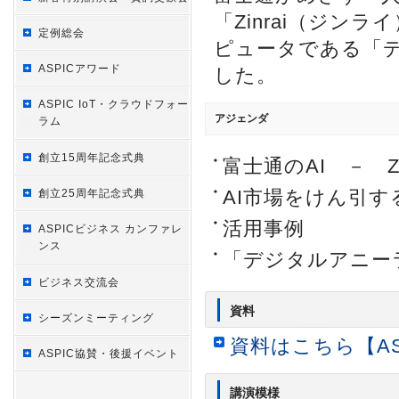
「Zinrai（ジ
定例総会
ピュータである「
ASPICアワード
した。
ASPIC IoT・クラウドフォー
アジェンダ
ラム
創立15周年記念式典
富士通のAI － Zin
AI市場をけん引するDe
創立25周年記念式典
活用事例
ASPICビジネス カンファレ
ンス
「デジタルアニー
ビジネス交流会
資料
シーズンミーティング
資料はこちら【AS
ASPIC協賛・後援イベント
講演模様