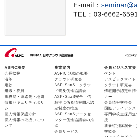
E-mail：
seminar@a
TEL：03-6662-659
ASPIC概要
事業案内
会員ビジネス支援
会長挨拶
ASPIC 活動の概要
ベント
沿革
クラウド研究会
アスピックサイト
定款
ASP･SaaS・クラウ
クラウド研究会
組織・役員
ド普及促進協議会
情報開示認定申請
事務局・連絡先・地図
ASP･SaaS安全・信
ナー
情報セキュリティポリ
頼性に係る情報開示認
会員情報交換会
シー
定制度の推進
国際アライアンス
個人情報保護方針
ASP･SaaSデータセ
専門学校生採用無
個人情報の取扱いにつ
ンター促進協議会の推
援
いて
進
新春特別講演会・
会員サービス
交歓会