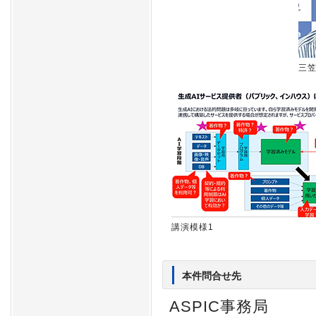
三
講演模様1
本件問合せ先
ASPIC事務局