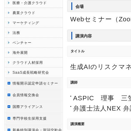
医療・介護クラウド
会場
農業クラウド
Webセミナー（Zo
マーケティング
法務
講演内容
ベンチャー
タイトル
海外展開
クラウド人材採用
生成AIのリスクマ
SaaS成長戦略研究会
講師
情報開示認定申請セミナー
会員情報交換会
ASPIC 理事 三
国際アライアンス
弁護士法人NEX 弁
専門学校生採用支援
講演概要
新春特別講演会・賀詞交歓会