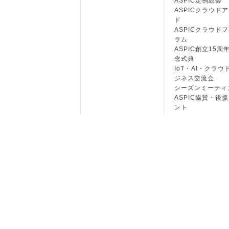
ASPIC定例総会
ASPICクラウド
ド
ASPICクラウド
ラム
ASPIC創立15周
念式典
IoT・AI・クラウ
ジネス交流会
シーズンミーティ
ASPIC協賛・後
ント