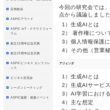
今回の研究会では、
定例総会
点から議論しまし
ASPICアワード
1）生成AIとは
ASPIC IoT・クラウドフォー
2） 著作権につい
ラム
3）個人情報保護
創立15周年記念式典
4）その他（営業
創立25周年記念式典
ASPICビジネス カンファレ
アジェンダ
ンス
1）生成AIとは
ビジネス交流会
2）生成AIサー
シーズンミーティング
3）AI学習にお
ASPIC協賛・後援イベント
4）主な想定