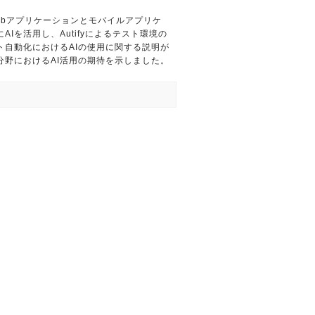
bアプリケーションとモバイルアプリケ
Iを活用し、Autifyによるテスト環境の
自動化におけるAIの使用に関する説明が
分野におけるAI活用の期待を示しました。