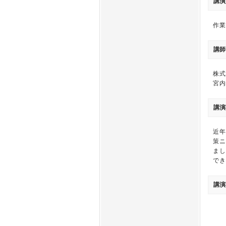
講演
作業
講師
株式
宮内
講演
近年
策ニ
まし
でき
講演