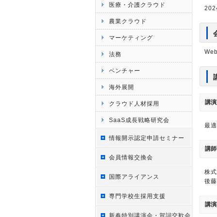
医療・介護クラウド
20
農業クラウド
マーケティング
We
法務
ベンチャー
海外展開
講演
クラウド人材採用
SaaS成長戦略研究会
最適
情報開示認定申請セミナー
講師
会員情報交換会
株式
国際アライアンス
後藤
専門学校生採用支援
講演
新春特別講演会・賀詞交歓会