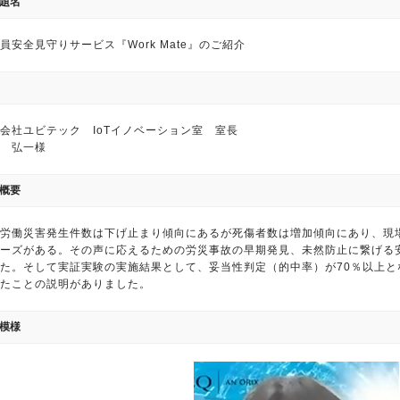
題名
員安全見守りサービス『Work Mate』のご紹介
会社ユビテック IoTイノベーション室 室長
 弘一様
概要
労働災害発生件数は下げ止まり傾向にあるが死傷者数は増加傾向にあり、現
ーズがある。その声に応えるための労災事故の早期発見、未然防止に繋げる
た。そして実証実験の実施結果として、妥当性判定（的中率）が70％以上
たことの説明がありました。
模様