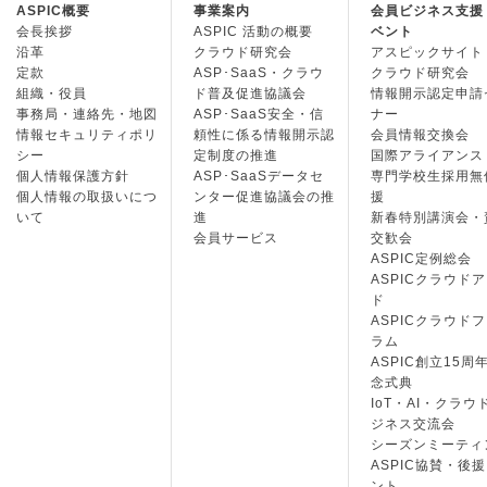
ASPIC概要
事業案内
会員ビジネス支援
会長挨拶
ASPIC 活動の概要
ベント
沿革
クラウド研究会
アスピックサイト
定款
ASP･SaaS・クラウ
クラウド研究会
組織・役員
ド普及促進協議会
情報開示認定申請
事務局・連絡先・地図
ASP･SaaS安全・信
ナー
情報セキュリティポリ
頼性に係る情報開示認
会員情報交換会
シー
定制度の推進
国際アライアンス
個人情報保護方針
ASP･SaaSデータセ
専門学校生採用無
個人情報の取扱いにつ
ンター促進協議会の推
援
いて
進
新春特別講演会・
会員サービス
交歓会
ASPIC定例総会
ASPICクラウド
ド
ASPICクラウド
ラム
ASPIC創立15周
念式典
IoT・AI・クラウ
ジネス交流会
シーズンミーティ
ASPIC協賛・後
ント