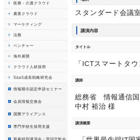
医療・介護クラウド
スタンダード会議室
農業クラウド
マーケティング
講演内容
法務
ベンチャー
タイトル
海外展開
「ICTスマートタ
クラウド人材採用
SaaS成長戦略研究会
講師
情報開示認定申請セミナー
総務省 情報通信国
会員情報交換会
中村 裕治 様
国際アライアンス
講演概要
専門学校生採用支援
「世界最先端IT国
新春特別講演会・賀詞交歓会