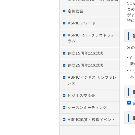
5G
とめ
定例総会
がま
特に
ASPICアワード
ASPIC IoT・クラウドフォー
ラム
次の
創立15周年記念式典
白
署
創立25周年記念式典
中
れ
ASPICビジネス カンファレ
ンス
ビジネス交流会
シーズンミーティング
ASPIC協賛・後援イベント