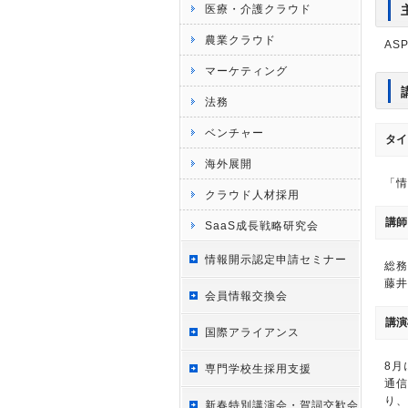
医療・介護クラウド
農業クラウド
AS
マーケティング
法務
ベンチャー
タイ
海外展開
「情
クラウド人材採用
講師
SaaS成長戦略研究会
情報開示認定申請セミナー
総務
藤井
会員情報交換会
講演
国際アライアンス
8月
専門学校生採用支援
通信
り、
新春特別講演会・賀詞交歓会