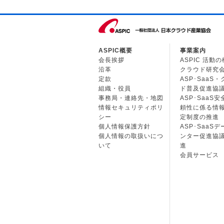
ASPIC概要
事業案内
会長挨拶
ASPIC 活動
沿革
クラウド研究
定款
ASP･SaaS
組織・役員
ド普及促進協
事務局・連絡先・地図
ASP･SaaS
情報セキュリティポリ
頼性に係る情
シー
定制度の推進
個人情報保護方針
ASP･SaaS
個人情報の取扱いにつ
ンター促進協
いて
進
会員サービス