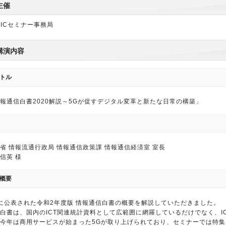
主催
PICセミナー事務局
講演内容
トル
報通信白書2020解説～5Gが促すデジタル変革と新たな日常の構築」
省 情報流通行政局 情報通信政策課 情報通信経済室 室長
信英 様
概要
に公表された令和2年度版 情報通信白書の概要を解説していただきました。
白書は、国内のICT関連統計資料として広範囲に網羅しているだけでなく、I
今年は商用サービスが始まった5Gが取り上げられており、セミナーでは特