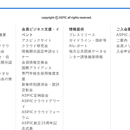
会員ビジネス支援・イ
情報提供
ご入会
の概要
ベント
プレスリリース
ASPI
会
アスピックサイト
ガイドライン・指針等
ご案内
・クラウ
クラウド研究会
AIレポート
会員メ
議会
情報開示認定申請セミ
地方公共団体データセ
入会申
安全・信
ナー
ンター誘致施策情報
報開示認
会員情報交換会
国際アライアンス
データセ
専門学校生採用無償支
議会の推
援
新春特別講演会・賀詞
交歓会
ASPIC定例総会
ASPICクラウドアワー
ド
ASPICクラウドフォー
ラム
ASPIC創立15周年記
念式典