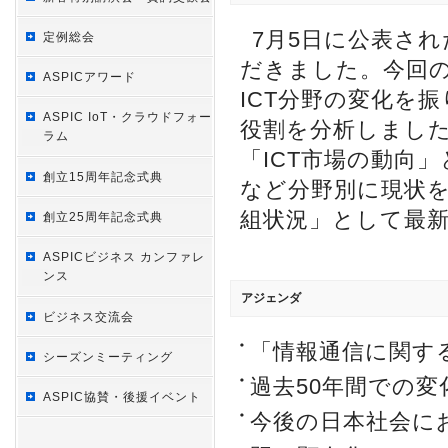
7月5日に公表さ
定例総会
だきました。今回の
ASPICアワード
ICT分野の変化を
ASPIC IoT・クラウドフォー
役割を分析しました
ラム
「ICT市場の動向
創立15周年記念式典
など分野別に現状を
組状況」として最
創立25周年記念式典
ASPICビジネス カンファレ
ンス
アジェンダ
ビジネス交流会
「情報通信に関する
シーズンミーティング
過去50年間での
ASPIC協賛・後援イベント
今後の日本社会に