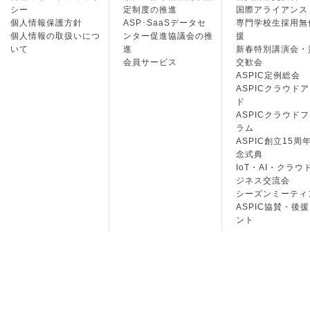
シー
定制度の推進
国際アライアンス
個人情報保護方針
ASP･SaaSデータセ
専門学校生採用無
個人情報の取扱いにつ
ンター促進協議会の推
援
いて
進
新春特別講演会・
会員サービス
交歓会
ASPIC定例総会
ASPICクラウド
ド
ASPICクラウド
ラム
ASPIC創立15周
念式典
IoT・AI・クラウ
ジネス交流会
シーズンミーティ
ASPIC協賛・後
ント