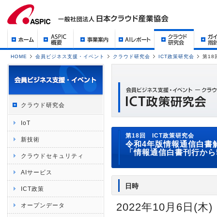
HOME
会員ビジネス支援・イベント
クラウド研究会
ICT政策研究会
第18
クラウド研究会
IoT
第18回 ICT政策研究会
新技術
令和4年版情報通信白書
「情報通信白書刊行から
クラウドセキュリティ
AIサービス
日時
ICT政策
2022年10月6日(木) 
オープンデータ