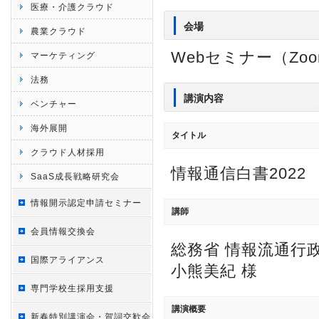
医療・介護クラウド
会場
農業クラウド
Webセミナー（Zo
マーケティング
法務
講演内容
ベンチャー
海外展開
タイトル
クラウド人材採用
情報通信白書2022
SaaS成長戦略研究会
情報開示認定申請セミナー
講師
会員情報交換会
総務省 情報流通行
国際アライアンス
小熊美紀 様
専門学校生採用支援
講演概要
新春特別講演会・賀詞交歓会