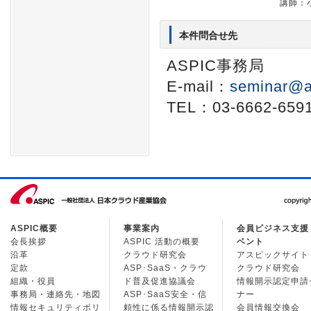
講師：
本件問合せ先
ASPIC事務局
E-mail：
seminar@a
TEL：03-6662-659
ASPIC概要
事業案内
会員ビジネス支援
会長挨拶
ASPIC 活動の概要
ベント
沿革
クラウド研究会
アスピックサイト
定款
ASP･SaaS・クラウ
クラウド研究会
組織・役員
ド普及促進協議会
情報開示認定申請
事務局・連絡先・地図
ASP･SaaS安全・信
ナー
情報セキュリティポリ
頼性に係る情報開示認
会員情報交換会