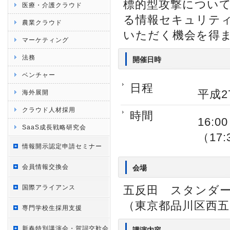
標的型攻撃につい
医療・介護クラウド
る情報セキュリテ
農業クラウド
いただく機会を得
マーケティング
法務
開催日時
ベンチャー
日程
平成2
海外展開
クラウド人材採用
時間
16:0
SaaS成長戦略研究会
（17
情報開示認定申請セミナー
会員情報交換会
会場
国際アライアンス
五反田 スタンダー
（東京都品川区西五反
専門学校生採用支援
新春特別講演会・賀詞交歓会