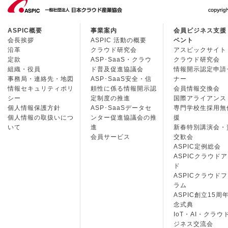
ASPIC概要
事業案内
会員ビジネス支援
会長挨拶
ASPIC 活動の概要
ベント
沿革
クラウド研究会
アスピックサイト
定款
ASP･SaaS・クラウ
クラウド研究会
組織・役員
ド普及促進協議会
情報開示認定申請
事務局・連絡先・地図
ASP･SaaS安全・信
ナー
情報セキュリティポリ
頼性に係る情報開示認
会員情報交換会
シー
定制度の推進
国際アライアンス
個人情報保護方針
ASP･SaaSデータセ
専門学校生採用無
個人情報の取扱いにつ
ンター促進協議会の推
援
いて
進
新春特別講演会・
会員サービス
交歓会
ASPIC定例総会
ASPICクラウド
ド
ASPICクラウド
ラム
ASPIC創立15周
念式典
IoT・AI・クラウ
ジネス交流会