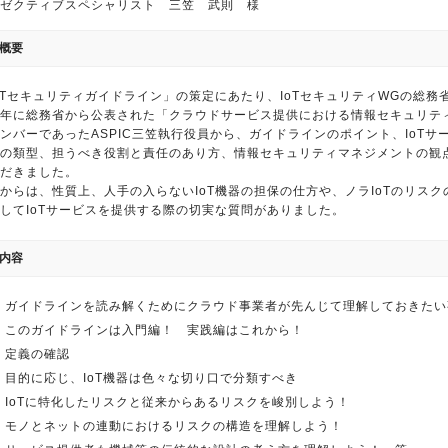
ゼクティブスペシャリスト 三笠 武則 様
概要
oTセキュリティガイドライン」の策定にあたり、IoTセキュリティWGの総
6年に総務省から公表された「クラウドサービス提供における情報セキュリテ
ンバーであったASPIC三笠執行役員から、ガイドラインのポイント、IoT
の類型、担うべき役割と責任のあり方、情報セキュリティマネジメントの観
だきました。
からは、性質上、人手の入らないIoT機器の担保の仕方や、ノラIoTのリス
してIoTサービスを提供する際の切実な質問がありました。
内容
 ガイドラインを読み解くためにクラウド事業者が先んじて理解しておきたい
 このガイドラインは入門編！ 実践編はこれから！
 定義の確認
 目的に応じ、IoT機器は色々な切り口で分類すべき
 IoTに特化したリスクと従来からあるリスクを峻別しよう！
 モノとネットの連動におけるリスクの構造を理解しよう！