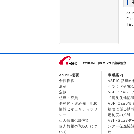
AS
E-m
TEL
ASPIC概要
事業案内
会長挨拶
ASPIC 活動
沿革
クラウド研究
定款
ASP･SaaS
組織・役員
ド普及促進協
事務局・連絡先・地図
ASP･SaaS
情報セキュリティポリ
頼性に係る情
シー
定制度の推進
個人情報保護方針
ASP･SaaS
個人情報の取扱いにつ
ンター促進協
いて
進