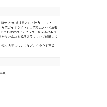
務省側サブWG構成員として協力し、また
ィ対策ガイドライン」の策定において主要
サービス提供におけるクラウド事業者の取引
点からの主たる留意点等について解説して
クの取り方等についてなど、クラウド事業
事項