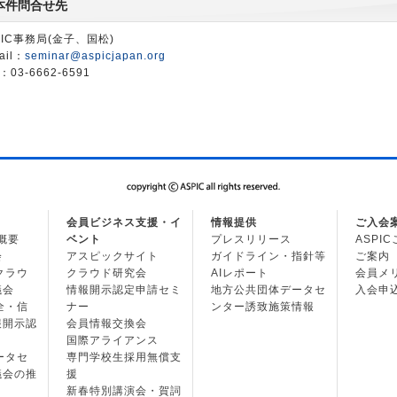
本件問合せ先
PIC事務局(金子、国松)
ail：
seminar@aspicjapan.org
：03-6662-6591
会員ビジネス支援・イ
情報提供
ご入会
の概要
ベント
プレスリリース
ASPI
会
アスピックサイト
ガイドライン・指針等
ご案内
・クラウ
クラウド研究会
AIレポート
会員メ
議会
情報開示認定申請セミ
地方公共団体データセ
入会申
安全・信
ナー
ンター誘致施策情報
報開示認
会員情報交換会
国際アライアンス
データセ
専門学校生採用無償支
議会の推
援
新春特別講演会・賀詞