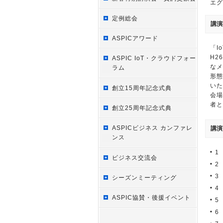
エグ
定例総会
講演
ASPICアワード
「I
H2
ASPIC IoT・クラウドフォー
なメ
ラム
形態
いた
創立15周年記念式典
会場
者と
創立25周年記念式典
ASPICビジネス カンファレ
講演
ンス
1
ビジネス交流会
2
3
シーズンミーティング
4
ASPIC協賛・後援イベント
5
6