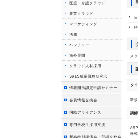
医療・介護クラウド
農業クラウド
日
マーケティング
時
法務
ベンチャー
海外展開
スタ
クラウド人材採用
SaaS成長戦略研究会
タイ
情報開示認定申請セミナー
新規
会員情報交換会
国際アライアンス
講師
専門学校生採用支援
AS
株式
新春特別講演会・賀詞交歓会