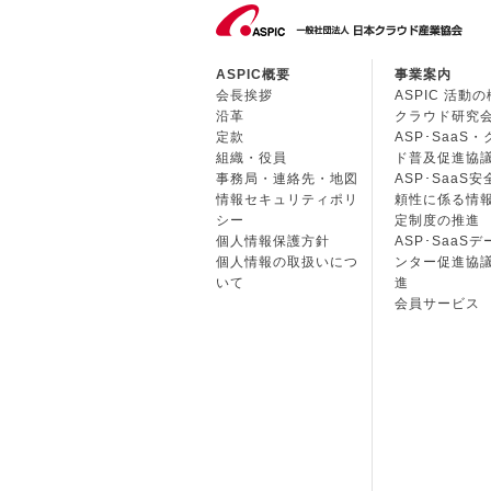
ASPIC概要
事業案内
会長挨拶
ASPIC 活動
沿革
クラウド研究
定款
ASP･SaaS
組織・役員
ド普及促進協
事務局・連絡先・地図
ASP･SaaS
情報セキュリティポリ
頼性に係る情
シー
定制度の推進
個人情報保護方針
ASP･SaaS
個人情報の取扱いにつ
ンター促進協
いて
進
会員サービス