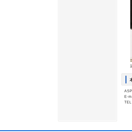
AS
E-m
TEL