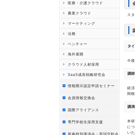
医療・介護クラウド
農業クラウド
スタ
マーケティング
法務
ベンチャー
タイ
海外展開
今後
クラウド人材採用
講師
SaaS成長戦略研究会
情報開示認定申請セミナー
経済
関根
会員情報交換会
講演
国際アライアンス
本研
専門学校生採用支援
につ
いた
新春特別講演会・賀詞交歓会