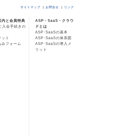
サイトマップ
お問合せ
リンク
案内と会員特典
ASP・SaaS・クラウ
Cご入会手続きの
ドとは
ASP･SaaSの基本
リット
ASP･SaaSの体系図
込みフォーム
ASP･SaaSの導入メ
リット