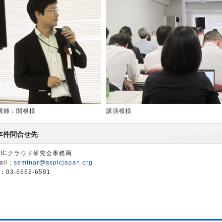
講師：関根様
講演模様
本件問合せ先
PICクラウド研究会事務局
ail：
seminar@aspicjapan.org
：03-6662-6591