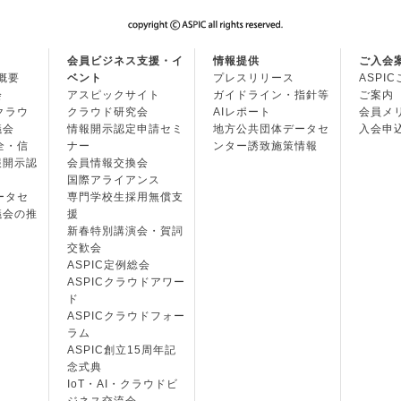
会員ビジネス支援・イ
情報提供
ご入会
の概要
ベント
プレスリリース
ASPI
会
アスピックサイト
ガイドライン・指針等
ご案内
・クラウ
クラウド研究会
AIレポート
会員メ
議会
情報開示認定申請セミ
地方公共団体データセ
入会申
安全・信
ナー
ンター誘致施策情報
報開示認
会員情報交換会
国際アライアンス
データセ
専門学校生採用無償支
議会の推
援
新春特別講演会・賀詞
交歓会
ASPIC定例総会
ASPICクラウドアワー
ド
ASPICクラウドフォー
ラム
ASPIC創立15周年記
念式典
IoT・AI・クラウドビ