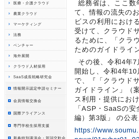
総務省は、ここ数
医療・介護クラウド
て、情報の流失の
農業クラウド
ビスの利用におけ
マーケティング
受けて、クラウド
法務
るために、「クラ
ベンチャー
ためのガイドライ
海外展開
その後、令和4年
クラウド人材採用
開始し、令和4年1
SaaS成長戦略研究会
で、『「クラウド
ガイドライン」（
情報開示認定申請セミナー
ス利用・提供にお
会員情報交換会
「ASP・SaaSの
国際アライアンス
編）第3版」 の公
専門学校生採用支援
https://www.soumu
新春特別講演会・賀詞交歓会