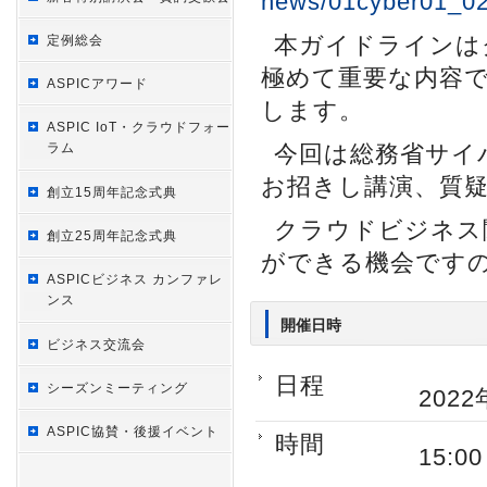
news/01cyber01_0
本ガイドラインは
定例総会
極めて重要な内容
ASPICアワード
します。
ASPIC IoT・クラウドフォー
ラム
今回は総務省サイ
お招きし講演、質
創立15周年記念式典
クラウドビジネス
創立25周年記念式典
ができる機会です
ASPICビジネス カンファレ
ンス
開催日時
ビジネス交流会
日程
シーズンミーティング
2022
ASPIC協賛・後援イベント
時間
15:0