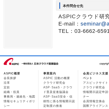
本件問合せ先
ASPICクラウド
E-mail：
seminar@a
TEL：03-6662-659
ASPIC概要
事業案内
会員ビジネス支援
会長挨拶
ASPIC 活動の概要
ベント
沿革
クラウド研究会
アスピックサイト
定款
ASP･SaaS・クラウ
クラウド研究会
組織・役員
ド普及促進協議会
情報開示認定申請
事務局・連絡先・地図
ASP･SaaS安全・信
ナー
情報セキュリティポリ
頼性に係る情報開示認
会員情報交換会
シー
定制度の推進
国際アライアンス