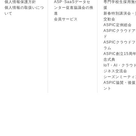
個人情報保護方針
ASP･SaaSデータセ
専門学校生採用無
個人情報の取扱いにつ
ンター促進協議会の推
援
いて
進
新春特別講演会・
会員サービス
交歓会
ASPIC定例総会
ASPICクラウド
ド
ASPICクラウド
ラム
ASPIC創立15周
念式典
IoT・AI・クラウ
ジネス交流会
シーズンミーティ
ASPIC協賛・後
ント