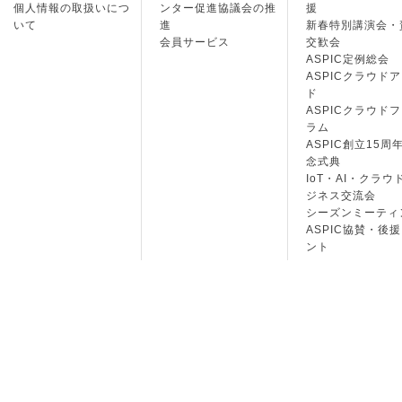
個人情報の取扱いにつ
ンター促進協議会の推
援
いて
進
新春特別講演会・
会員サービス
交歓会
ASPIC定例総会
ASPICクラウド
ド
ASPICクラウド
ラム
ASPIC創立15周
念式典
IoT・AI・クラウ
ジネス交流会
シーズンミーティ
ASPIC協賛・後
ント