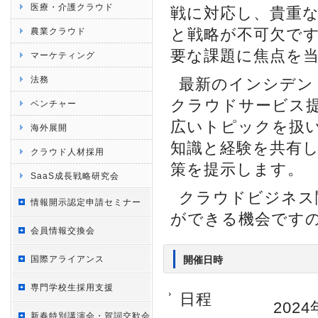
医療・介護クラウド
戦に対応し、貴重
と戦略が不可欠です
農業クラウド
要な課題に焦点を
マーケティング
法務
最新のインシデン
クラウドサービス
ベンチャー
広いトピックを扱
海外展開
知識と経験を共有
クラウド人材採用
策を提示します。
SaaS成長戦略研究会
クラウドビジネス
情報開示認定申請セミナー
ができる機会です
会員情報交換会
国際アライアンス
開催日時
専門学校生採用支援
日程
2024
新春特別講演会・賀詞交歓会