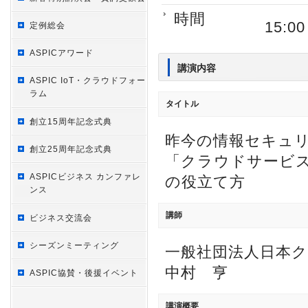
時間
15:0
定例総会
ASPICアワード
講演内容
ASPIC IoT・クラウドフォー
ラム
タイトル
創立15周年記念式典
昨今の情報セキュ
創立25周年記念式典
「クラウドサービ
ASPICビジネス カンファレ
の役立て方
ンス
講師
ビジネス交流会
シーズンミーティング
一般社団法人日本ク
中村 亨
ASPIC協賛・後援イベント
講演概要