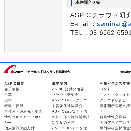
本件問合せ先
ASPICクラウド
E-mail：
seminar@a
TEL：03-6662-659
ASPIC概要
事業案内
会員ビジネス支援
会長挨拶
ASPIC 活動の概要
ベント
沿革
クラウド研究会
アスピックサイト
定款
ASP･SaaS・クラウ
クラウド研究会
組織・役員
ド普及促進協議会
情報開示認定申請
事務局・連絡先・地図
ASP･SaaS安全・信
ナー
情報セキュリティポリ
頼性に係る情報開示認
会員情報交換会
シー
定制度の推進
国際アライアンス
個人情報保護方針
ASP･SaaSデータセ
専門学校生採用無