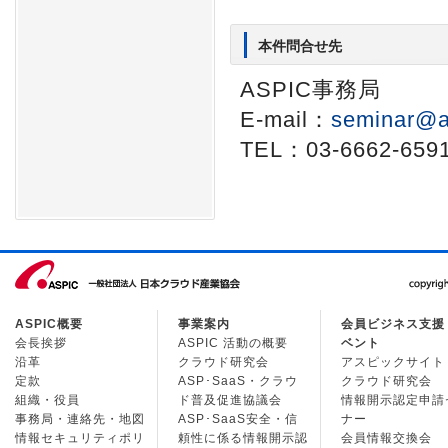
本件問合せ先
ASPIC事務局
E-mail：
seminar@a
TEL：03-6662-659
ASPIC概要
事業案内
会員ビジネス支援
会長挨拶
ASPIC 活動の概要
ベント
沿革
クラウド研究会
アスピックサイト
定款
ASP･SaaS・クラウ
クラウド研究会
組織・役員
ド普及促進協議会
情報開示認定申請
事務局・連絡先・地図
ASP･SaaS安全・信
ナー
情報セキュリティポリ
頼性に係る情報開示認
会員情報交換会