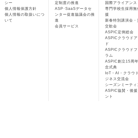
シー
定制度の推進
国際アライアンス
個人情報保護方針
ASP･SaaSデータセ
専門学校生採用無
個人情報の取扱いにつ
ンター促進協議会の推
援
いて
進
新春特別講演会・
会員サービス
交歓会
ASPIC定例総会
ASPICクラウド
ド
ASPICクラウド
ラム
ASPIC創立15周
念式典
IoT・AI・クラウ
ジネス交流会
シーズンミーティ
ASPIC協賛・後
ント