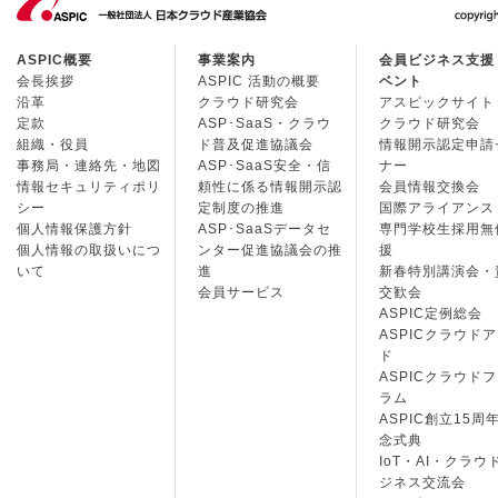
ASPIC概要
事業案内
会員ビジネス支援
会長挨拶
ASPIC 活動の概要
ベント
沿革
クラウド研究会
アスピックサイト
定款
ASP･SaaS・クラウ
クラウド研究会
組織・役員
ド普及促進協議会
情報開示認定申請
事務局・連絡先・地図
ASP･SaaS安全・信
ナー
情報セキュリティポリ
頼性に係る情報開示認
会員情報交換会
シー
定制度の推進
国際アライアンス
個人情報保護方針
ASP･SaaSデータセ
専門学校生採用無
個人情報の取扱いにつ
ンター促進協議会の推
援
いて
進
新春特別講演会・
会員サービス
交歓会
ASPIC定例総会
ASPICクラウド
ド
ASPICクラウド
ラム
ASPIC創立15周
念式典
IoT・AI・クラウ
ジネス交流会