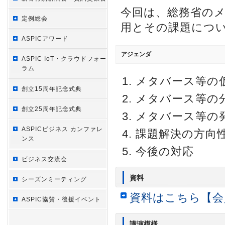
今回は、総務省の
定例総会
用とその課題につ
ASPICアワード
アジェンダ
ASPIC IoT・クラウドフォー
ラム
メタバース等の
創立15周年記念式典
メタバース等の
創立25周年記念式典
メタバース等の
ASPICビジネス カンファレ
課題解決の方向
ンス
今後の対応
ビジネス交流会
資料
シーズンミーティング
資料はこちら【会
ASPIC協賛・後援イベント
講演模様