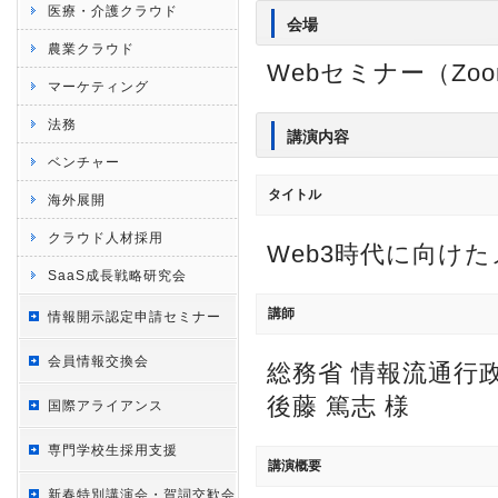
医療・介護クラウド
会場
農業クラウド
Webセミナー（Zo
マーケティング
法務
講演内容
ベンチャー
タイトル
海外展開
クラウド人材採用
Web3時代に向け
SaaS成長戦略研究会
講師
情報開示認定申請セミナー
会員情報交換会
総務省 情報流通行政
後藤 篤志 様
国際アライアンス
専門学校生採用支援
講演概要
新春特別講演会・賀詞交歓会