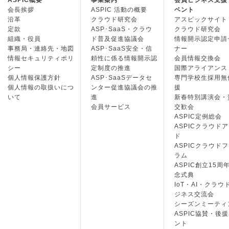
ASPIC概要
事業案内
会員ビジネス支援
会長挨拶
ASPIC 活動の概要
ベント
沿革
クラウド研究会
アスピックサイト
定款
ASP･SaaS・クラウ
クラウド研究会
組織・役員
ド普及促進協議会
情報開示認定申請
事務局・連絡先・地図
ASP･SaaS安全・信
ナー
情報セキュリティポリ
頼性に係る情報開示認
会員情報交換会
シー
定制度の推進
国際アライアンス
個人情報保護方針
ASP･SaaSデータセ
専門学校生採用無
個人情報の取扱いにつ
ンター促進協議会の推
援
いて
進
新春特別講演会・
会員サービス
交歓会
ASPIC定例総会
ASPICクラウド
ド
ASPICクラウド
ラム
ASPIC創立15周
念式典
IoT・AI・クラウ
ジネス交流会
シーズンミーティ
ASPIC協賛・後
ント