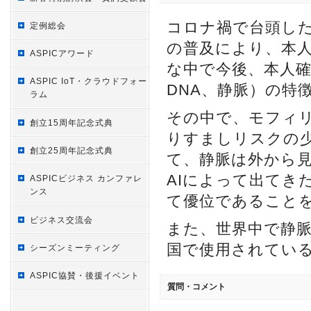
コロナ禍で台頭し
定例総会
の普及により、本
ASPICアワード
な中で今後、本人
ASPIC IoT・クラウドフォー
DNA、静脈）の特
ラム
その中で、モフィ
創立15周年記念式典
りすましリスクの
創立25周年記念式典
て、静脈は外から
AIによって出てき
ASPICビジネス カンファレ
ンス
て優位であること
ビジネス交流会
また、世界中で静
国で使用されてい
シーズンミーティング
ASPIC協賛・後援イベント
質問・コメント