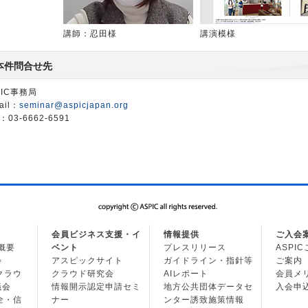
講師：忍田様
講演模様
本件問合せ先
PIC事務局
ail：
seminar@aspicjapan.org
：03-6662-6591
会員ビジネス支援・イ
情報提供
ご入会
の概要
ベント
プレスリリース
ASPI
会
アスピックサイト
ガイドライン・指針等
ご案内
・クラウ
クラウド研究会
AIレポート
会員メ
議会
情報開示認定申請セミ
地方公共団体データセ
入会申
安全・信
ナー
ンター誘致施策情報