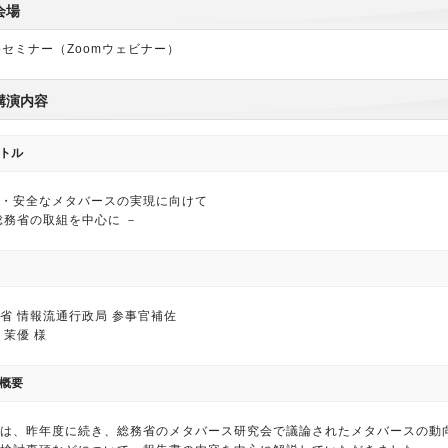
会場
bセミナー（Zoomウェビナー）
講演内容
トル
・安全なメタバースの実現に向けて
総務省の取組を中心に －
省 情報流通行政局 参事官補佐
 茉優 様
概要
は、昨年度に続き、総務省のメタバース研究会で議論されたメタバースの動