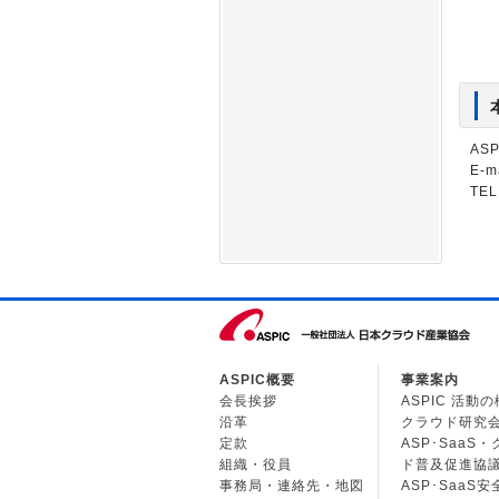
AS
E-m
TEL
ASPIC概要
事業案内
会長挨拶
ASPIC 活動
沿革
クラウド研究
定款
ASP･SaaS
組織・役員
ド普及促進協
事務局・連絡先・地図
ASP･SaaS