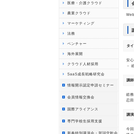
医療・介護クラウド
農業クラウド
We
マーケティング
法務
ベンチャー
タイ
海外展開
安心
クラウド人材採用
－ 
SaaS成長戦略研究会
講師
情報開示認定申請セミナー
総務
会員情報交換会
忍田
国際アライアンス
講演
専門学校生採用支援
今回
新春特別講演会・賀詞交歓会