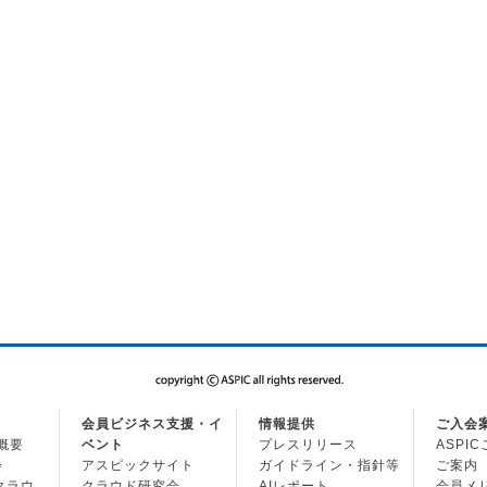
会員ビジネス支援・イ
情報提供
ご入会
の概要
ベント
プレスリリース
ASPI
会
アスピックサイト
ガイドライン・指針等
ご案内
・クラウ
クラウド研究会
AIレポート
会員メ