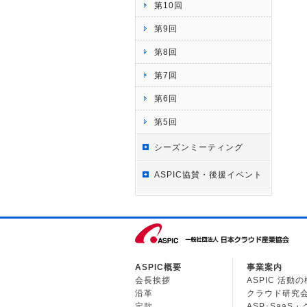
第10回
第9回
第8回
第7回
第6回
第5回
シーズンミーティング
ASPIC協賛・後援イベント
ASPIC概要
事業案内
会長挨拶
ASPIC 活動
沿革
クラウド研究
定款
ASP･SaaS