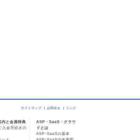
サイトマップ
お問合せ
リンク
案内と会員特典
ASP・SaaS・クラウ
Cご入会手続きの
ドとは
ASP･SaaSの基本
リット
ASP･SaaSの体系図