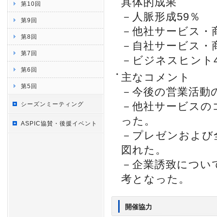
具体的成果
第10回
－人脈形成59％
第9回
－他社サービス・
第8回
－自社サービス・商
第7回
－ビジネスヒント4
第6回
主なコメント
第5回
－今後の営業活動
－他社サービスの
シーズンミーティング
った。
ASPIC協賛・後援イベント
－プレゼンおよび
図れた。
－企業誘致につい
考となった。
開催協力