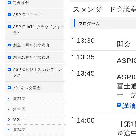
定例総会
スタンダード会議室
ASPICアワード
プログラム
ASPIC IoT・クラウドフォー
ラム
13:30
開会
創立15周年記念式典
13:35
創立25周年記念式典
ASP
ASPICビジネス カンファレ
13:45
ンス
ASP
富士
ビジネス交流会
ー 
第27回
講演
第26回
14:00
第25回
【第
第24回
※途