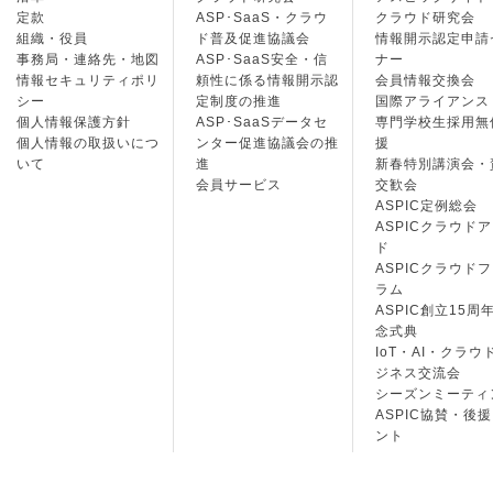
定款
ASP･SaaS・クラウ
クラウド研究会
組織・役員
ド普及促進協議会
情報開示認定申請
事務局・連絡先・地図
ASP･SaaS安全・信
ナー
情報セキュリティポリ
頼性に係る情報開示認
会員情報交換会
シー
定制度の推進
国際アライアンス
個人情報保護方針
ASP･SaaSデータセ
専門学校生採用無
個人情報の取扱いにつ
ンター促進協議会の推
援
いて
進
新春特別講演会・
会員サービス
交歓会
ASPIC定例総会
ASPICクラウド
ド
ASPICクラウド
ラム
ASPIC創立15周
念式典
IoT・AI・クラウ
ジネス交流会
シーズンミーティ
ASPIC協賛・後
ント