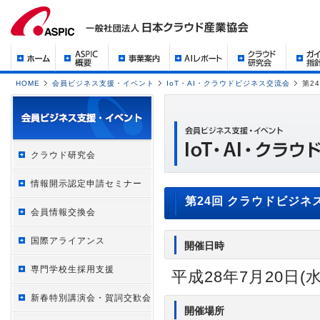
HOME
会員ビジネス支援・イベント
IoT・AI・クラウドビジネス交流会
第2
クラウド研究会
情報開示認定申請セミナー
第24回 クラウドビジネ
会員情報交換会
国際アライアンス
開催日時
専門学校生採用支援
平成28年7月20日(水) 
新春特別講演会・賀詞交歓会
開催場所