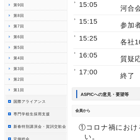
15:05
第9回
河合
第8回
15:15
参加
第7回
15:25
第6回
各社1
第5回
16:05
質疑
第4回
第3回
17:00
終了
第2回
第1回
ASPICへの意見・要望等
国際アライアンス
会員から
専門学校生採用支援
①コロナ禍におけ
新春特別講演会・賀詞交歓会
い。
定例総会