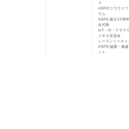
ド
ASPICクラウド
ラム
ASPIC創立15周
念式典
IoT・AI・クラウ
ジネス交流会
シーズンミーティ
ASPIC協賛・後
ント