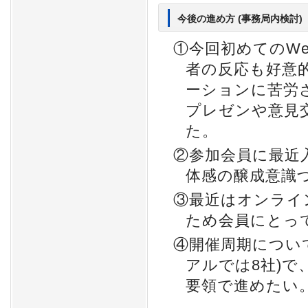
今後の進め方 (事務局内検討)
①今回初めてのW
者の反応も好意
ーションに苦労
プレゼンや意見
た。
②参加会員に最近
体感の醸成意識
③最近はオンライ
ため会員にとっ
④開催周期について
アルでは8社)で
要領で進めたい