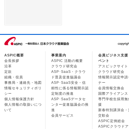
ASPIC概要
事業案内
会員ビジネス支援
会長挨拶
ASPIC 活動の概要
ベント
沿革
クラウド研究会
アスピックサイト
定款
ASP･SaaS・クラウ
クラウド研究会
組織・役員
ド普及促進協議会
情報開示認定申請
事務局・連絡先・地図
ASP･SaaS安全・信
ナー
情報セキュリティポリ
頼性に係る情報開示認
会員情報交換会
シー
定制度の推進
国際アライアンス
個人情報保護方針
ASP･SaaSデータセ
専門学校生採用無
個人情報の取扱いにつ
ンター促進協議会の推
援
いて
進
新春特別講演会・
会員サービス
交歓会
ASPIC定例総会
ASPICクラウド