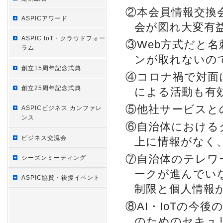
②本会員情報交換
ASPICアワード
会が図れ大変有
ASPIC IoT・クラウドフォー
③Web方式だと名刺
ラム
ンが取れないの
創立15周年記念式典
④コロナ禍で対面に
創立25周年記念式典
による活動も有
⑤他社サービスと
ASPICビジネス カンファレ
ンス
⑥自治体における
ビジネス交流会
上に情報がなく
⑦自治体のテレワ
シーズンミーティング
ークが進んでい
ASPIC協賛・後援イベント
制限と個人情報
⑧AI・IoTの今
のためのセキュ