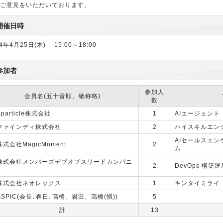
ご意見をいただいております。
開催日時
24年4月25日(木) 15:00～18:00
参加者
参加人
会員名(五十音順、敬称略)
数
particle株式会社
1
AIエージェント「
ファインディ株式会社
2
ハイスキルエン
AIセールスエ
式会社MagicMoment
2
ム
株式会社メンバーズデブオプスリードカンパニ
2
DevOps 構築
株式会社ネオレックス
1
キンタイミライ
ASPIC(会長､春日､高橋、岩田、高橋(愼))
5
計
13