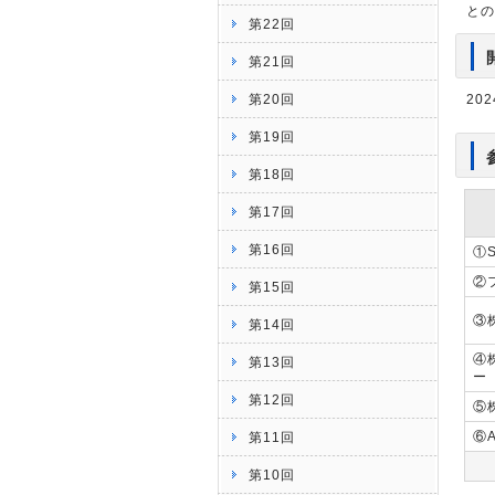
との
第22回
第21回
第20回
20
第19回
第18回
第17回
第16回
①S
②
第15回
③株
第14回
④
第13回
ー
第12回
⑤
⑥
第11回
第10回