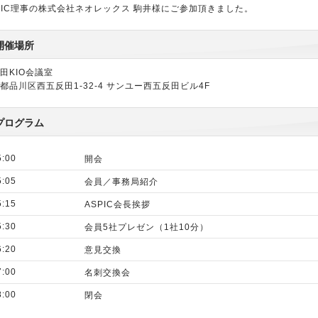
PIC理事の株式会社ネオレックス 駒井様にご参加頂きました。
開催場所
田KIO会議室
都品川区西五反田1-32-4 サンユー西五反田ビル4F
プログラム
5:00
開会
5:05
会員／事務局紹介
5:15
ASPIC会長挨拶
5:30
会員5社プレゼン（1社10分）
6:20
意見交換
7:00
名刺交換会
8:00
閉会