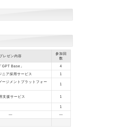
参加回
プレゼン内容
数
GPT Base」
4
ジニア採用サービス
1
ンゲージメントプラットフォー
1
運用支援サービス
1
1
―
―