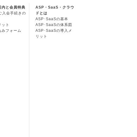
案内と会員特典
ASP・SaaS・クラウ
Cご入会手続きの
ドとは
ASP･SaaSの基本
リット
ASP･SaaSの体系図
込みフォーム
ASP･SaaSの導入メ
リット