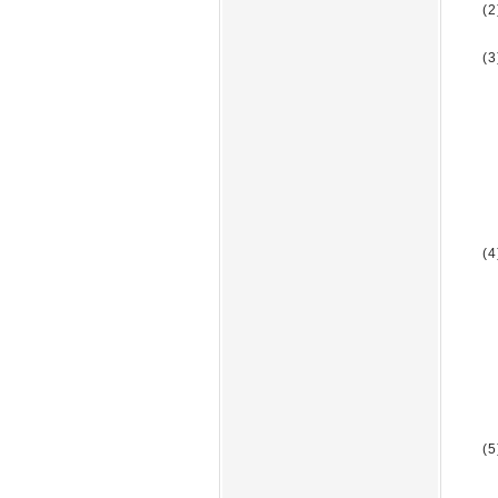
(
(
(
(