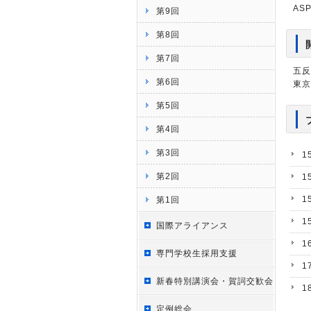
AS
第9回
第8回
第7回
五反
第6回
東京
第5回
第4回
第3回
1
第2回
1
1
第1回
1
国際アライアンス
1
専門学校生採用支援
1
新春特別講演会・賀詞交歓会
1
定例総会