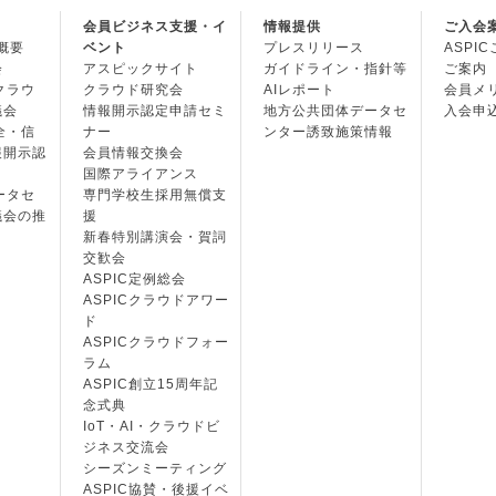
会員ビジネス支援・イ
情報提供
ご入会
の概要
ベント
プレスリリース
ASPI
会
アスピックサイト
ガイドライン・指針等
ご案内
・クラウ
クラウド研究会
AIレポート
会員メ
議会
情報開示認定申請セミ
地方公共団体データセ
入会申
安全・信
ナー
ンター誘致施策情報
報開示認
会員情報交換会
国際アライアンス
データセ
専門学校生採用無償支
議会の推
援
新春特別講演会・賀詞
交歓会
ASPIC定例総会
ASPICクラウドアワー
ド
ASPICクラウドフォー
ラム
ASPIC創立15周年記
念式典
IoT・AI・クラウドビ
ジネス交流会
シーズンミーティング
ASPIC協賛・後援イベ