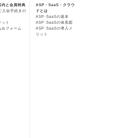
案内と会員特典
ASP・SaaS・クラウ
Cご入会手続きの
ドとは
ASP･SaaSの基本
リット
ASP･SaaSの体系図
込みフォーム
ASP･SaaSの導入メ
リット