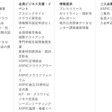
会員ビジネス支援・イ
情報提供
ご入会
の概要
ベント
プレスリリース
ASPI
会
アスピックサイト
ガイドライン・指針等
ご案内
・クラウ
クラウド研究会
AIレポート
会員メ
議会
情報開示認定申請セミ
地方公共団体データセ
入会申
安全・信
ナー
ンター誘致施策情報
報開示認
会員情報交換会
国際アライアンス
データセ
専門学校生採用無償支
議会の推
援
新春特別講演会・賀詞
交歓会
ASPIC定例総会
ASPICクラウドアワー
ド
ASPICクラウドフォー
ラム
ASPIC創立15周年記
念式典
IoT・AI・クラウドビ
ジネス交流会
シーズンミーティング
ASPIC協賛・後援イベ