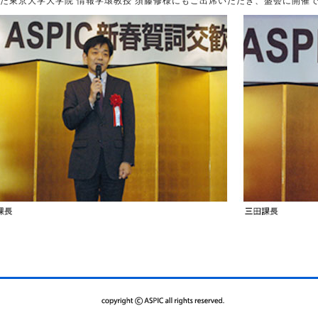
た東京大学大学院 情報学環教授 須藤修様にもご出席いただき、盛会に開催