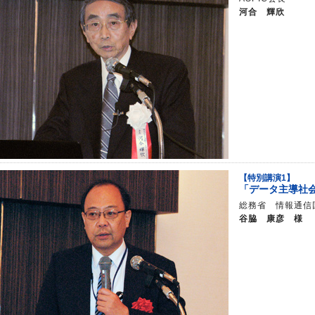
河合 輝欣
【特別講演1】
「データ主導社
総務省 情報通信
谷脇 康彦 様