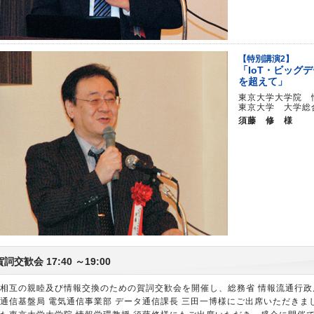
【特別講演2】
「IoT・ビッグ
を超えて」
東京大学大学院 
東京大学 大学総
須藤 修 様
賀詞交歓会 17:40 ～19:00
相互の親睦及び情報交換のための賀詞交歓会を開催し、総務省 情報流通行政
通信基盤局 電気通信事業部 データ通信課長 三田一博様にご出席いただき