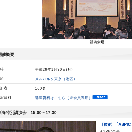
開催概要
時
平成29年1月30日(月)
所
メルパルク東京（港区）
加者
160名
演資料
講演資料はこちら（※会員専用）
新春特別講演会 15:00～17:30
「ASP
【挨拶】
ASPIC会長