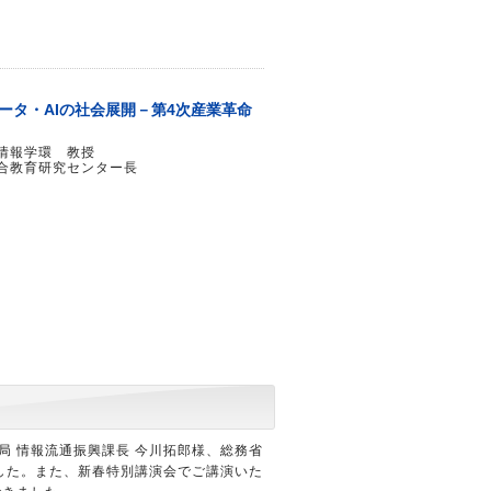
データ・AIの社会展開－第4次産業革命
情報学環 教授
合教育研究センター長
局 情報流通振興課長 今川拓郎様、総務省
ました。また、新春特別講演会でご講演いた