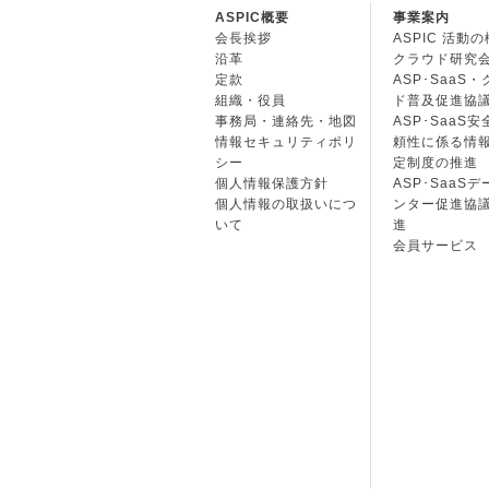
ASPIC概要
事業案内
会長挨拶
ASPIC 活動
沿革
クラウド研究
定款
ASP･SaaS
組織・役員
ド普及促進協
事務局・連絡先・地図
ASP･SaaS
情報セキュリティポリ
頼性に係る情
シー
定制度の推進
個人情報保護方針
ASP･SaaS
個人情報の取扱いにつ
ンター促進協
いて
進
会員サービス