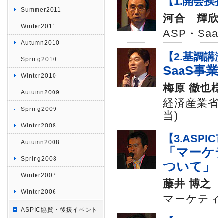
【1.開会挨
Summer2011
河合 輝
Winter2011
ASP・S
Autumn2010
【2.基調講
Spring2010
SaaS事
Winter2010
梅原 徹也
Autumn2009
経済産業省
Spring2009
当)
Winter2008
【3.ASP
Autumn2008
「マーケ
Spring2008
ついて」
Winter2007
藤井 博之
Winter2006
マーケティ
ASPIC協賛・後援イベント