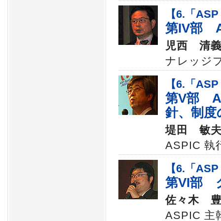
【6.「ASP
第IV部 
児西 清
ナレッジ
【6.「ASP
第V部 
針、制度
堤田 敏
ASPIC 
【6.「ASP
第VI部
佐々木 
ASPIC 