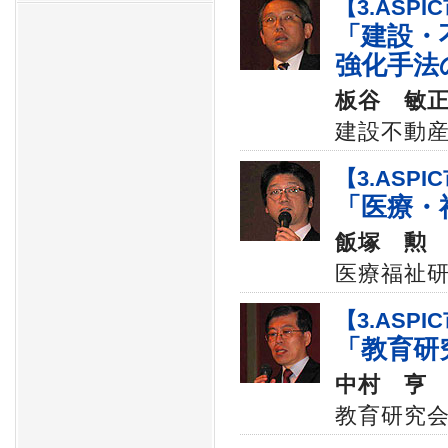
【3.ASP
「建設・
強化手法
板谷 敏
建設不動産
【3.ASP
「医療・
飯塚 勲
医療福祉研
【3.ASP
「教育研
中村 亨
教育研究会