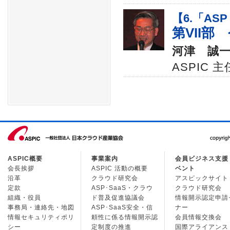
【6.「ASP
第VII部
河津 誠
ASPIC
ASPIC概要
事業案内
会員ビジネス支援
会長挨拶
ASPIC 活動の概要
ベント
沿革
クラウド研究会
アスピックサイト
定款
ASP･SaaS・クラウ
クラウド研究会
組織・役員
ド普及促進協議会
情報開示認定申請
事務局・連絡先・地図
ASP･SaaS安全・信
ナー
情報セキュリティポリ
頼性に係る情報開示認
会員情報交換会
シー
定制度の推進
国際アライアンス