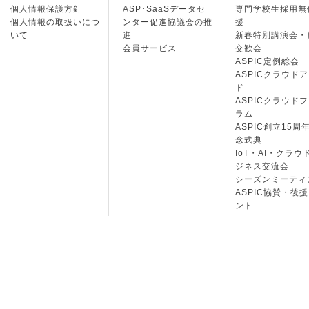
個人情報保護方針
ASP･SaaSデータセ
専門学校生採用無
個人情報の取扱いにつ
ンター促進協議会の推
援
いて
進
新春特別講演会・
会員サービス
交歓会
ASPIC定例総会
ASPICクラウド
ド
ASPICクラウド
ラム
ASPIC創立15周
念式典
IoT・AI・クラウ
ジネス交流会
シーズンミーティ
ASPIC協賛・後
ント