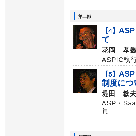
第二部
AS
【4】
て
花岡 孝
ASPIC執
AS
【5】
制度につ
堤田 敏
ASP・S
員