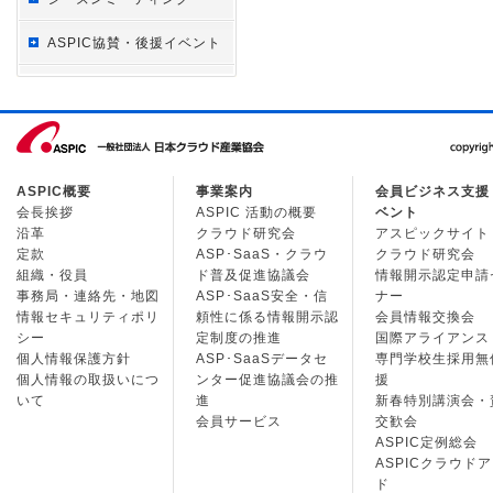
ASPIC協賛・後援イベント
ASPIC概要
事業案内
会員ビジネス支援
会長挨拶
ASPIC 活動の概要
ベント
沿革
クラウド研究会
アスピックサイト
定款
ASP･SaaS・クラウ
クラウド研究会
組織・役員
ド普及促進協議会
情報開示認定申請
事務局・連絡先・地図
ASP･SaaS安全・信
ナー
情報セキュリティポリ
頼性に係る情報開示認
会員情報交換会
シー
定制度の推進
国際アライアンス
個人情報保護方針
ASP･SaaSデータセ
専門学校生採用無
個人情報の取扱いにつ
ンター促進協議会の推
援
いて
進
新春特別講演会・
会員サービス
交歓会
ASPIC定例総会
ASPICクラウド
ド