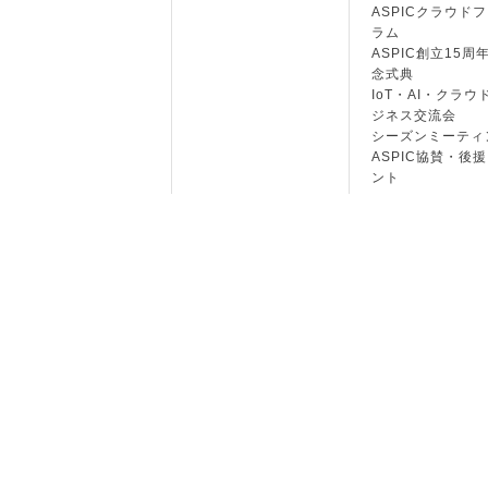
ASPICクラウド
ラム
ASPIC創立15周
念式典
IoT・AI・クラウ
ジネス交流会
シーズンミーティ
ASPIC協賛・後
ント