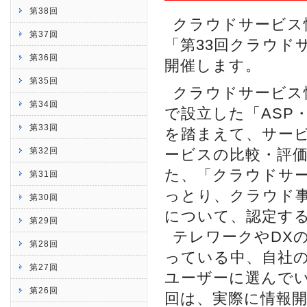
第38回
クラウドサービス情
第37回
「第33回クラウド
第36回
開催します。
第35回
クラウドサービス
第34回
で設立した「ASP
第33回
を踏まえて、サー
第32回
ービスの比較・評
た、「クラウドサ
第31回
っとり、クラウド
第30回
について、認定す
第29回
テレワークやDX
第28回
っている中、自社
第27回
ユーザーに選んで
第26回
回は、実際に情報