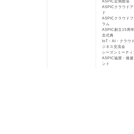
ASPIC定例総会
ASPICクラウド
ド
ASPICクラウド
ラム
ASPIC創立15周
念式典
IoT・AI・クラウ
ジネス交流会
シーズンミーティ
ASPIC協賛・後
ント