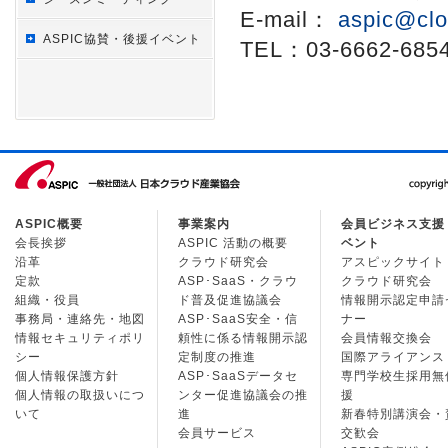
E-mail：
aspic@clo
ASPIC協賛・後援イベント
TEL：03-6662-685
ASPIC概要
事業案内
会員ビジネス支援
会長挨拶
ASPIC 活動の概要
ベント
沿革
クラウド研究会
アスピックサイト
定款
ASP･SaaS・クラウ
クラウド研究会
組織・役員
ド普及促進協議会
情報開示認定申請
事務局・連絡先・地図
ASP･SaaS安全・信
ナー
情報セキュリティポリ
頼性に係る情報開示認
会員情報交換会
シー
定制度の推進
国際アライアンス
個人情報保護方針
ASP･SaaSデータセ
専門学校生採用無
個人情報の取扱いにつ
ンター促進協議会の推
援
いて
進
新春特別講演会・
会員サービス
交歓会