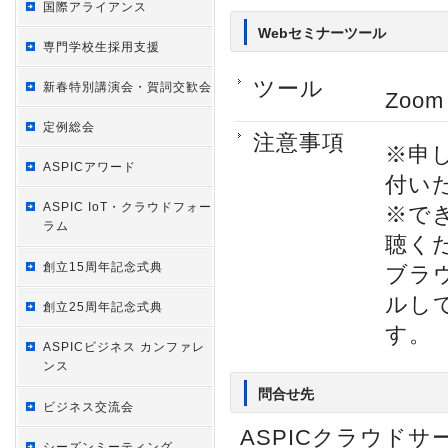
国際アライアンス
Webセミナーツール
専門学校生採用支援
ツール
新春特別講演会・賀詞交歓会
Zoom
定例総会
注意事項
※申
ASPICアワード
付い
ASPIC IoT・クラウドフォー
※で
ラム
聴く
創立15周年記念式典
ブラ
ルし
創立25周年記念式典
す。
ASPICビジネス カンファレ
ンス
問合せ先
ビジネス交流会
ASPICクラウド
シーズンミーティング