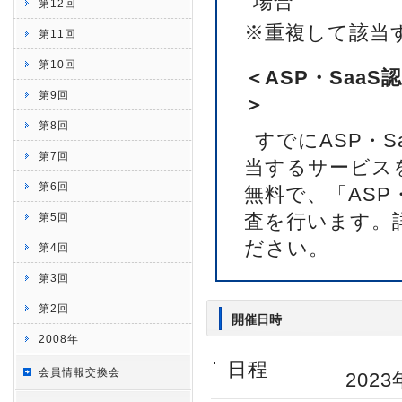
場合
第12回
※重複して該当
第11回
第10回
＜ASP・Saa
第9回
＞
第8回
すでにASP・
第7回
当するサービス
第6回
無料で、「ASP
査を行います。
第5回
ださい。
第4回
第3回
第2回
開催日時
2008年
日程
会員情報交換会
2023