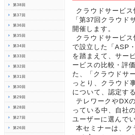
第38回
クラウドサービス情
第37回
「第37回クラウド
第36回
開催します。
第35回
クラウドサービス
で設立した「ASP
第34回
を踏まえて、サー
第33回
ービスの比較・評
第32回
た、「クラウドサ
第31回
っとり、クラウド
第30回
について、認定す
第29回
テレワークやDX
第28回
っている中、自社
第27回
ユーザーに選んで
本セミナーは、ク
第26回