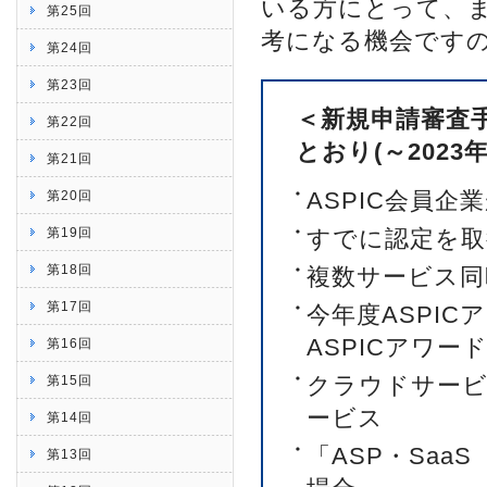
いる方にとって、
第25回
考になる機会です
第24回
第23回
＜新規申請審査
第22回
とおり(～2023
第21回
ASPIC会員企
第20回
第19回
すでに認定を取
第18回
複数サービス同
第17回
今年度ASPI
ASPICアワー
第16回
クラウドサービ
第15回
ービス
第14回
「ASP・Sa
第13回