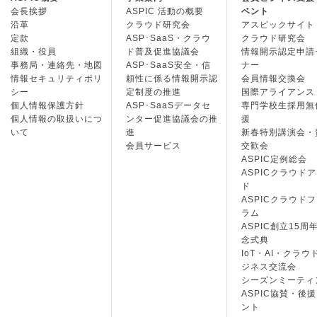
会長挨拶
ASPIC 活動の概要
ベント
沿革
クラウド研究会
アスピックサイト
定款
ASP･SaaS・クラウ
クラウド研究会
組織・役員
ド普及促進協議会
情報開示認定申請
事務局・連絡先・地図
ASP･SaaS安全・信
ナー
情報セキュリティポリ
頼性に係る情報開示認
会員情報交換会
シー
定制度の推進
国際アライアンス
個人情報保護方針
ASP･SaaSデータセ
専門学校生採用無
個人情報の取扱いにつ
ンター促進協議会の推
援
いて
進
新春特別講演会・
会員サービス
交歓会
ASPIC定例総会
ASPICクラウド
ド
ASPICクラウド
ラム
ASPIC創立15周
念式典
IoT・AI・クラウ
ジネス交流会
シーズンミーティ
ASPIC協賛・後
ント