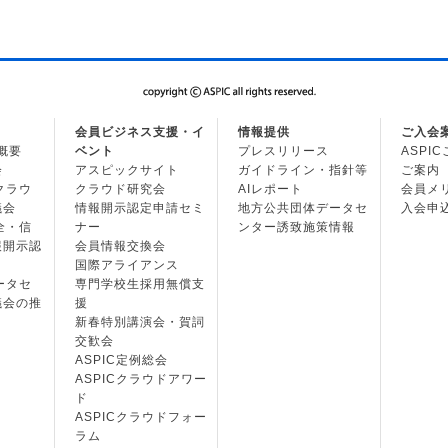
会員ビジネス支援・イ
情報提供
ご入会
の概要
ベント
プレスリリース
ASPI
会
アスピックサイト
ガイドライン・指針等
ご案内
・クラウ
クラウド研究会
AIレポート
会員メ
議会
情報開示認定申請セミ
地方公共団体データセ
入会申
安全・信
ナー
ンター誘致施策情報
報開示認
会員情報交換会
国際アライアンス
データセ
専門学校生採用無償支
議会の推
援
新春特別講演会・賀詞
交歓会
ASPIC定例総会
ASPICクラウドアワー
ド
ASPICクラウドフォー
ラム