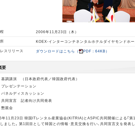
程
2006年11月23日（木）
所
KOEX-インターコンチネンタルホテルダイヤモンドホ
レスリリース
ダウンロードはこちら（
PDF：64KB）
概要
基調講演 （日本政府代表／韓国政府代表）
プレゼンテーション
パネルディスカッション
共同宣言 記者向け共同発表
懇親会
06年11月23日 韓国ITレンタル産業協会(KITRIA)とASPIC共同開催による
しました｡ 第1回目として韓国との情報･意見交換を行い､共同宣言文を発表し