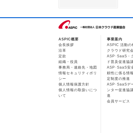
ASPIC概要
事業案内
会長挨拶
ASPIC 活動
沿革
クラウド研究
定款
ASP･SaaS
組織・役員
ド普及促進協
事務局・連絡先・地図
ASP･SaaS
情報セキュリティポリ
頼性に係る情
シー
定制度の推進
個人情報保護方針
ASP･SaaS
個人情報の取扱いにつ
ンター促進協
いて
進
会員サービス