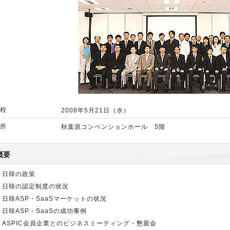
程
2008年5月21日（水）
所
秋葉原コンベンションホール 5階
概要
日韓の政策
日韓の認定制度の状況
日韓ASP・SaaSマーケットの状況
日韓ASP・SaaSの成功事例
ASPIC会員企業とのビジネスミーティング・懇親会