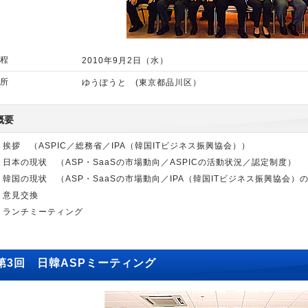
程
2010年9月2日（水）
所
ゆうぽうと (東京都品川区）
概要
挨拶 （ASPIC／総務省／IPA（韓国ITビジネス振興協会））
日本の現状 （ASP・SaaSの市場動向／ASPICの活動状況／認定制度）
韓国の現状 （ASP・SaaSの市場動向／IPA（韓国ITビジネス振興協会
意見交換
ランチミーティング
第3回 日韓ASPミーティング