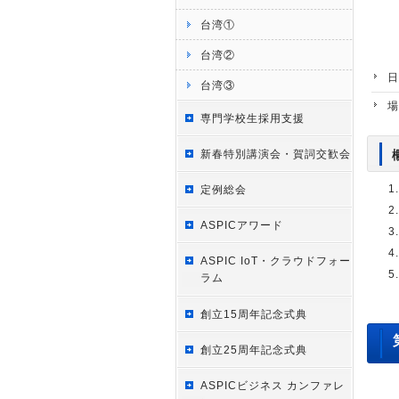
台湾①
台湾②
日
台湾③
場
専門学校生採用支援
新春特別講演会・賀詞交歓会
定例総会
ASPICアワード
ASPIC IoT・クラウドフォー
ラム
創立15周年記念式典
創立25周年記念式典
ASPICビジネス カンファレ