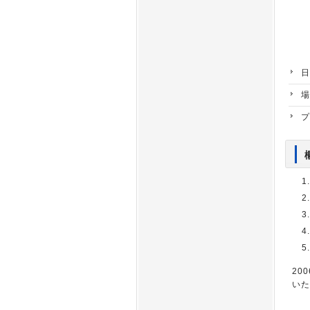
日
場
プ
20
いた