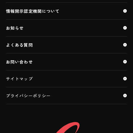
ASP・SaaS（AIクラウドサービス）
医療情報ASP・SaaS
情報開示認定機関について
特定個人情報ASP・SaaS
ASP・SaaS（IoTクラウドサービス）
お知らせ
IaaS・PaaS
IaaS・PaaS（IoTクラウドサービス）
よくある質問
データセンター
お問い合わせ
サイトマップ
プライバシーポリシー