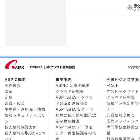
※
ASPIC概要
事業案内
会員ビジネス支援
会長挨拶
ASPIC 活動の概要
ベント
沿革
クラウド研究会
アスピックサイト
定款
ASP･SaaS・クラウ
クラウド研究会
組織・役員
ド普及促進協議会
情報開示認定申請
事務局・連絡先・地図
ASP･SaaS安全・信
ナー
情報セキュリティポリ
頼性に係る情報開示認
会員情報交換会
シー
定制度の推進
国際アライアンス
個人情報保護方針
ASP･SaaSデータセ
専門学校生採用無
個人情報の取扱いにつ
ンター促進協議会の推
援
いて
進
新春特別講演会・