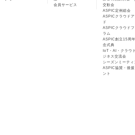
会員サービス
交歓会
ASPIC定例総会
ASPICクラウド
ド
ASPICクラウド
ラム
ASPIC創立15周
念式典
IoT・AI・クラウ
ジネス交流会
シーズンミーティ
ASPIC協賛・後
ント