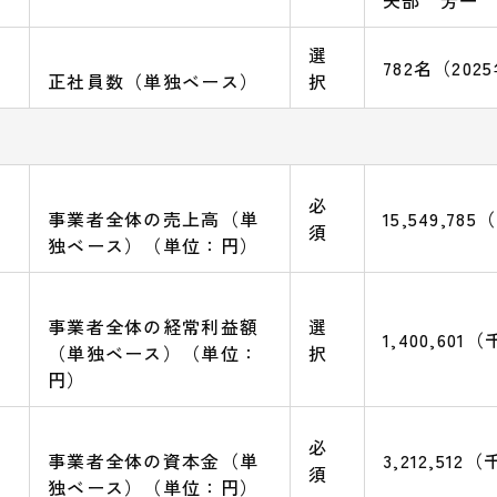
矢部 芳一
選
782名（20
正社員数（単独ベース）
択
必
事業者全体の売上高（単
15,549,7
須
独ベース）（単位：円）
事業者全体の経常利益額
選
1,400,60
（単独ベース）（単位：
択
円）
必
事業者全体の資本金（単
3,212,51
須
独ベース）（単位：円）