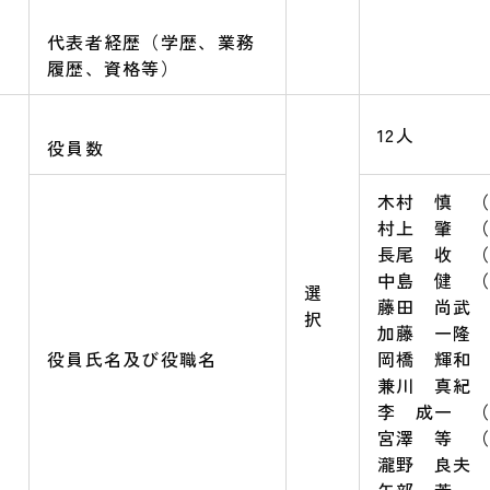
代表者経歴（学歴、業務
履歴、資格等）
12人
役員数
木村 慎 
村上 肇 
長尾 收 
中島 健 
選
藤田 尚武
択
加藤 一隆
役員氏名及び役職名
岡橋 輝和
兼川 真紀
本資料について
李 成一 
宮澤 等 
瀧野 良夫