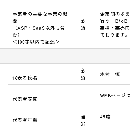
事業者の主要な事業の概
企業間のさ
要
必
行う「Bto
（ASP・SaaS以外も含
須
業種・業界
む）
ております
＜100字以内で記述＞
必
木村 慎
代表者氏名
須
WEBページ
代表者写真
選
49歳
代表者年齢
択