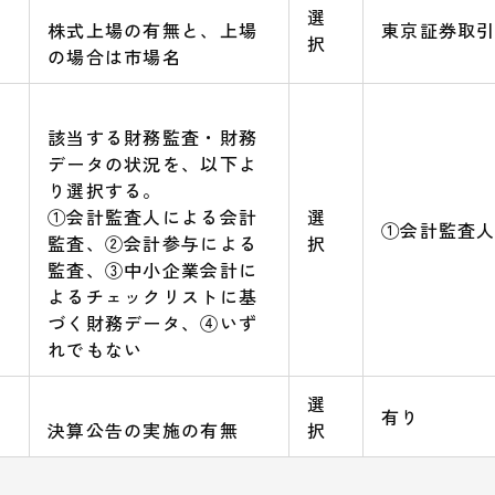
選
株式上場の有無と、上場
東京証券取
択
の場合は市場名
該当する財務監査・財務
データの状況を、以下よ
り選択する。
①会計監査人による会計
選
①会計監査
監査、②会計参与による
択
監査、③中小企業会計に
よるチェックリストに基
づく財務データ、④いず
れでもない
選
有り
決算公告の実施の有無
択