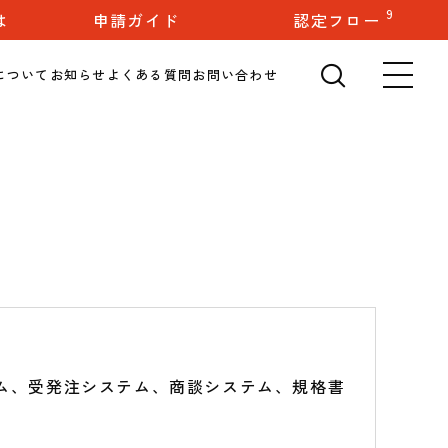
検索
9
は
申請ガイド
認定フロー
🔍
について
お知らせ
よくある質問
お問い合わせ
メ
ム、受発注システム、商談システム、規格書