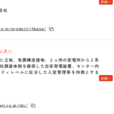
詳細へ
会社
co.jp/product/itbase/
ンター
に立地、免震構造建物、２ヵ所の変電所から２系
社調達体制を確保した自家発電装置、センター内
リティレベルに区分した入室管理等を特徴とする
詳細へ
ni.co.jp/idc/