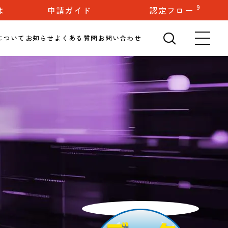
検索
9
は
申請ガイド
認定フロー
🔍
について
お知らせ
よくある質問
お問い合わせ
メ