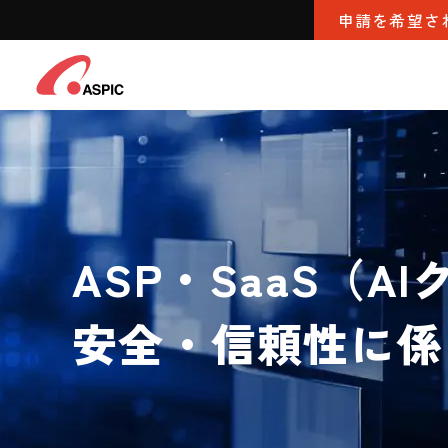
申請を希望さ
ASP・SaaS（
安全・信頼性に係