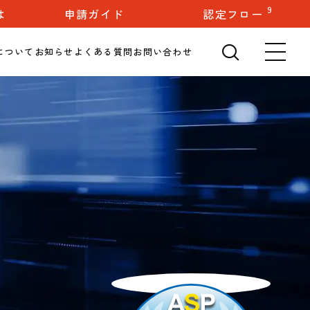
検索
9
は
申請ガイド
認定フロー
🔍
について
お知らせ
よくある質問
お問い合わせ
メ