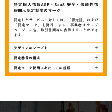
事業者名称
特定個人情報ASP・SaaS 安全・信頼性情
スパイラル株式会社
報開示認定制度のマーク
認定年月日
認定したサービスに対しては、「認定証」および
「認定マーク」を発行します。事業者はウェブ
2017.12.21
ページ、広告、取引書類等に表示することができ
サービスサイト
ます。
https://www.spiral-platform.co.jp/sp/produc
t/mynumber/
デザインコンセプト
認定番号の構成
認定マーク使用にあたっての規程