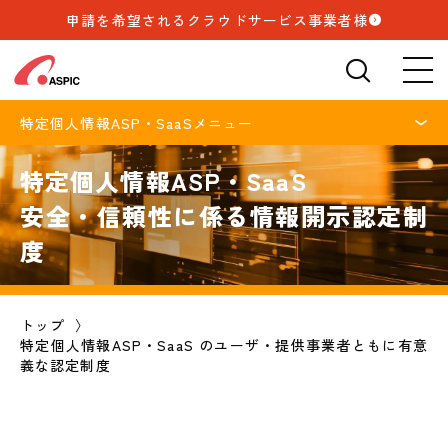
申請を希望されるクラウドサービス事業者様
検索
🔍
特定個人情報ASP・SaaSメニュー
特定個人情報ASP・SaaS
安全・信頼性に係る情報開示認定制
度
トップ
特定個人情報ASP・SaaS のユーザ・提供事業者ともに有意
義な認定制度