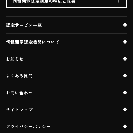
情報開示認定制度の種類と概要
生成AI利用クラウドサービス（ASP・SaaS)
ASP・SaaS
認定サービス一覧
ASP・SaaS（AIクラウドサービス）
医療情報ASP・SaaS
情報開示認定機関について
特定個人情報ASP・SaaS
ASP・SaaS（IoTクラウドサービス）
お知らせ
IaaS・PaaS
IaaS・PaaS（IoTクラウドサービス）
よくある質問
データセンター
お問い合わせ
サイトマップ
プライバシーポリシー