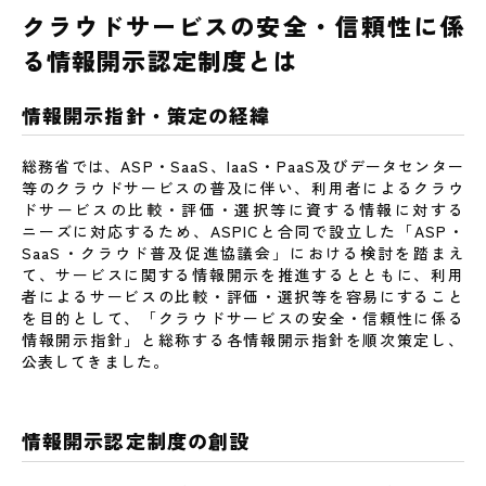
ASP・SaaS
（AIクラウドサービス）
クラウドサービスの安全・信頼性に係
医療情報ASP・SaaS
る情報開示認定制度とは
特定個人情報ASP・SaaS
ASP・SaaS
（IoTクラウドサービス）
情報開示指針・策定の経緯
IaaS・PaaS
IaaS・PaaS
（IoTクラウドサービス）
総務省では、ASP・SaaS、IaaS・PaaS及びデータセンター
データセンター
等のクラウドサービスの普及に伴い、利用者によるクラウ
ドサービスの比較・評価・選択等に資する情報に対する
ニーズに対応するため、ASPICと合同で設立した「ASP・
SaaS・クラウド普及促進協議会」における検討を踏まえ
て、サービスに関する情報開示を推進するとともに、利用
者によるサービスの比較・評価・選択等を容易にすること
を目的として、「クラウドサービスの安全・信頼性に係る
情報開示指針」と総称する各情報開示指針を順次策定し、
公表してきました。
情報開示認定制度の創設