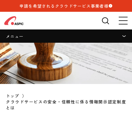
申請を希望されるクラウドサービス事業者様
検索
🔍
メニュー
申請を希望される方
情報開示認定制度の種類と概要
情報開示認定制度とは
インフォメーション
申請ガイド
トップ
クラウドサービスの安全・信頼性に係る情報開示認定制度
とは
認定フロー
生成AI利用クラウドサービス
（ASP・SaaS）
ASP・SaaS