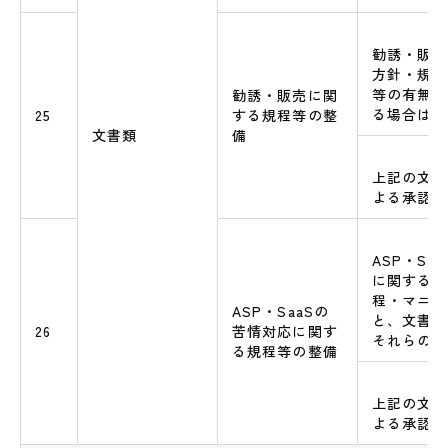
勧誘・販売
方針・規程
等の有無と
勧誘・販売に関
る場合はそ
25
する規程等の整
文書類
備
上記の文書
よる承認の
ASP・Sa
に関する基
程・マニュ
ASP・SaaSの
と、文書類
26
苦情対応に関す
それらの文
る規程等の整備
上記の文書
よる承認の