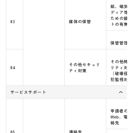
紙、磁気テ
ディア等の
ための鍵付
83
媒体の保管
トの有無
保管管理手
その他特筆
その他セキュリ
84
リティ対策
ティ対策
（破壊侵入
犯監視対策
サービスサポート
申請者の電
Web、電
絡先
85
連絡先