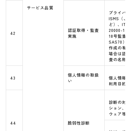
サービス品質
プライバシ
ISMS（JIS
ど）、ITSM
認証取得・監査
20000-
42
実施
18号監査
SAS70
作成の有無
場合は認証
査の名称
個人情報の取扱
43
個人情報を
い
利用目的の
診断の対象
ション、O
ウェア等）
44
脆弱性診断