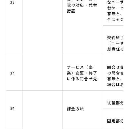
33
なユーザへ
後の対応・代替
替サービス
措置
有無と、対
合はその概
契約終了時
（ユーザデ
却責任の有
サービス（事
問合せ先（
34
業）変更・終了
の問合せ窓
に係る問合せ先
有無と、問
場合は名称
従量部分の
35
課金方法
固定部分の