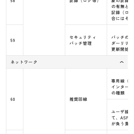
58
記録（ログ等）
象の記録（
の有無と、
記録（ログ
合にはその
セキュリティ
パッチの更
59
パッチ管理
ダーリリー
更新開始ま
ネットワーク
専用線（V
インターネ
の種類
60
推奨回線
ユーザ接続
て、ASP・
が負う責任