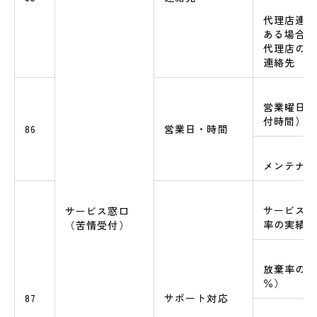
代理店連絡
ある場合は
代理店の本
連絡先
営業曜日、
付時間）
86
営業日・時間
メンテナン
サービスサ
サービス窓口
率の実績値
（苦情受付）
放棄率の実
％）
87
サポート対応