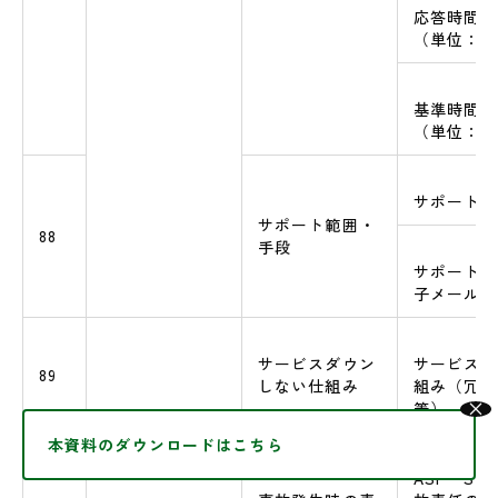
応答時間遵
（単位：％
基準時間完
（単位：％
サポート範
サポート範囲・
88
手段
サポート手
子メールの
サービスダウン
サービスが
89
しない仕組み
組み（冗長
等）
×
サービス保証・
本資料のダウンロードはこちら
継続
ASP・Sa