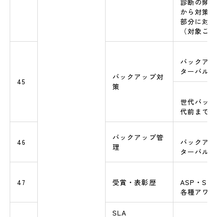
診断の頻度
から対策が
部分に対す
（対象ごと
バックアッ
ターバル
バックアップ対
45
策
世代バック
代前までか
バックアップ管
46
バックアッ
理
ターバル
47
受賞・表彰歴
ASP・Sa
各種アワー
SLA