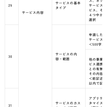
ス、ネット
サービスの基本
29
サービス、
タイプ
ビス、その
サービス内容
４つ中から
選択
申請したAS
サービスの
＜500字
サービスの内
30
容・範囲
他の事業者
ビス連携を
との有無と
その内容
＜前記述と
以内で記述
アプリケー
サービスのカス
タマイズの
31