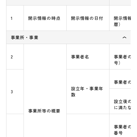
1
開示情報の時点
開示情報の日付
開示情報の
暦）
事業所・事業
2
事業者名
事業者の正
号）
事業者の設
設立年・事業年
3
数
設立後の事
に満たない
事業所等の概要
事業者の本
番号