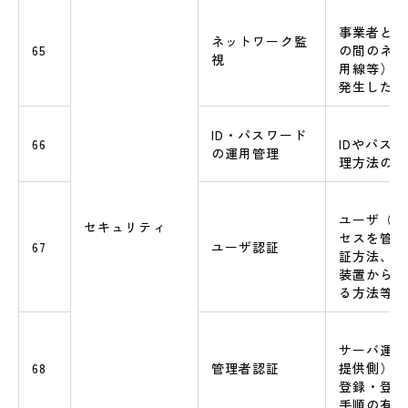
事業者とエ
ネットワーク監
65
の間のネッ
視
用線等）に
発生した際
ID・パスワード
66
IDやパス
の運用管理
理方法の規
ユーザ（利
セキュリティ
セスを管理
67
ユーザ認証
証方法、特
装置からの
る方法等
サーバ運用
68
管理者認証
提供側）の
登録・登録
手順の有無