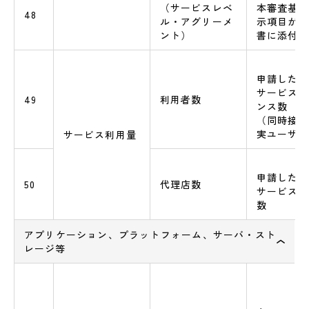
（サービスレベ
本審査基準
48
ル・アグリーメ
示項目がS
ント）
書に添付さ
申請したAS
サービスの
49
利用者数
ンス数
（同時接続
実ユーザ数
サービス利用量
申請したAS
50
代理店数
サービスの
数
アプリケーション、プラットフォーム、サーバ・スト
レージ等