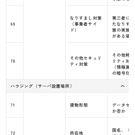
なりすまし対策
第三者によ
69
（事業者サイ
たなりすま
ド）
策の実施の
がある場合
その他特筆
その他セキュリ
70
リティ対策
ティ対策
（情報漏洩
の暗号化等
ハウジング（サーバ設置場所）
71
建物形態
データセン
か否か
国名、（日
72
所在地