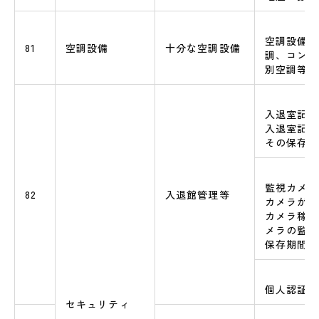
空調設備（
81
空調設備
十分な空調設備
調、コンピ
別空調等）
入退室記録
入退室記録
その保存期
監視カメラ
82
入退館管理等
カメラがあ
カメラ稼働
メラの監視
保存期間
個人認証シ
セキュリティ