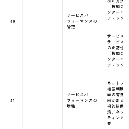
検知方法
（検知の場
ンターバル
サービスパ
チェック等
40
フォーマンスの
管理
サービス応
サービスパ
の正常性の
（検知の場
ンターバル
チェック等
ネットワー
増強判断基
サービスパ
画の有無、
41
フォーマンスの
画がある場
増強
術的措置（
本資料について
策、ネット
ティング、
要