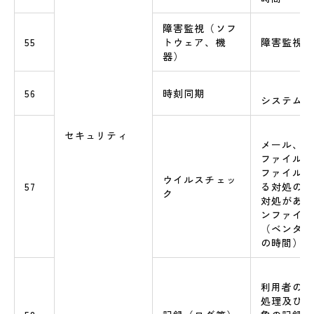
障害監視（ソフ
55
トウェア、機
障害監視の
器）
56
時刻同期
システムの
セキュリティ
メール、ダ
ファイル、
ファイルア
ウイルスチェッ
57
る対処の有
ク
対処がある
ンファイル
（ベンダー
の時間）
利用者の利
処理及びセ