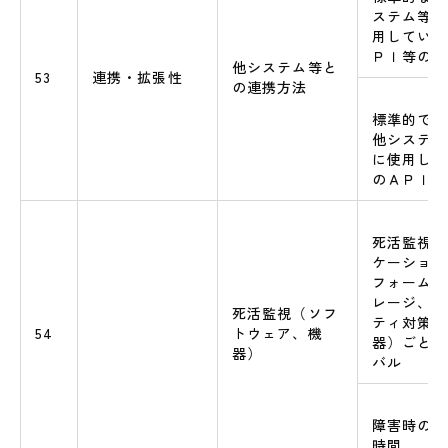
ステム等連
用している
ＰＩ等の名
他システム等と
53
連携・拡張性
の連携方法
標準的でな
他システム
に使用して
のＡＰＩ等
死活監視の
ケーション
フォーム、
レージ、情
死活監視（ソフ
ティ対策機
54
トウェア、機
器）ごとの
器）
バル
障害時の利
時間