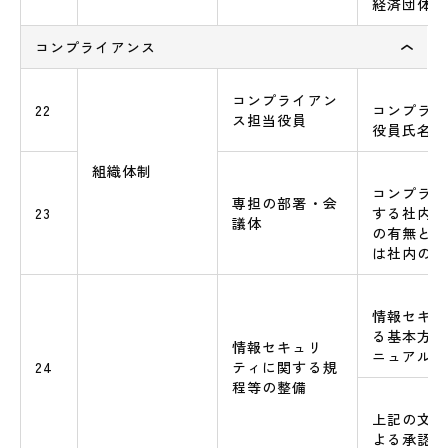
経済団体等
コンプライアンス
コンプライアン
22
コンプライ
ス担当役員
役員氏名
組織体制
コンプライ
専担の部署・会
23
する社内の
議体
の有無と、
は社内の部
情報セキュ
る基本方針
情報セキュリ
ニュアル等
24
ティに関する規
程等の整備
上記の文書
よる承認の