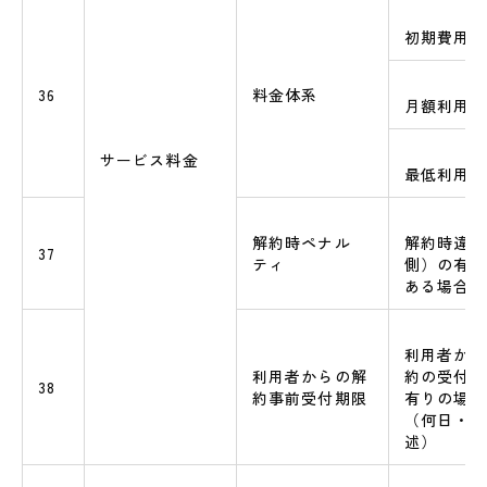
初期費用額
36
料金体系
月額利用額
サービス料金
最低利用契
解約時ペナル
解約時違約
37
ティ
側）の有無
ある場合は
利用者から
利用者からの解
約の受付期
38
約事前受付期限
有りの場合
（何日・何
述）