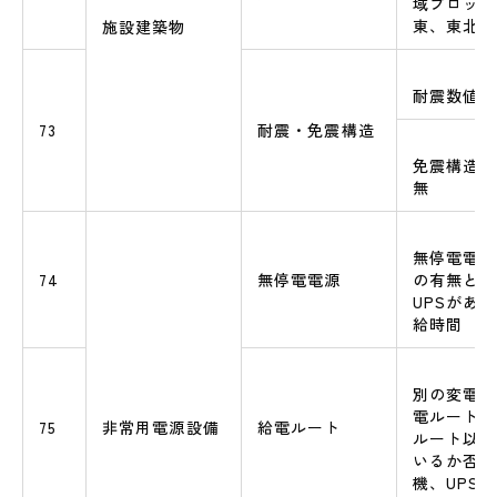
域ブロック
東、東北）
施設建築物
耐震数値
73
耐震・免震構造
免震構造や
無
無停電電源
74
無停電電源
の有無と、
UPSがあ
給時間
別の変電所
電ルート（
75
非常用電源設備
給電ルート
ルート以上
いるか否か
機、UPS