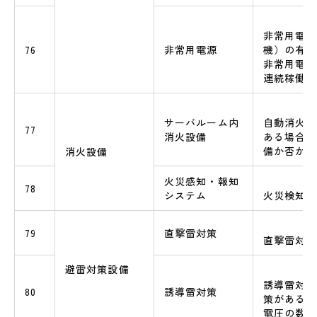
非常用電源
76
非常用電源
機）の有無
非常用電源
連続稼働時
サーバルーム内
自動消火設
77
消火設備
ある場合は
備か否か
消火設備
火災感知・報知
78
システム
火災検知シ
79
直撃雷対策
直撃雷対策
避雷対策設備
誘導雷対策
80
誘導雷対策
策がある場
電圧の数値