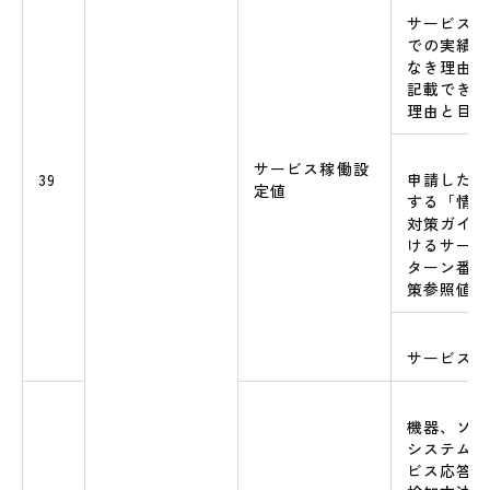
サービス稼
での実績値
なき理由に
記載できな
理由と目標
サービス稼働設
39
申請したサ
定値
する「情報
対策ガイド
けるサービ
ターン番号
策参照値
サービス
機器、ソフ
システム障
ビス応答速