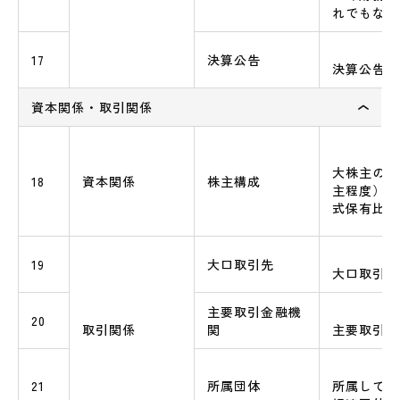
れでもない
17
決算公告
決算公告の
資本関係・取引関係
大株主の名
18
資本関係
株主構成
主程度）、
式保有比率
19
大口取引先
大口取引先
主要取引金融機
20
取引関係
関
主要取引金
21
所属団体
所属してい