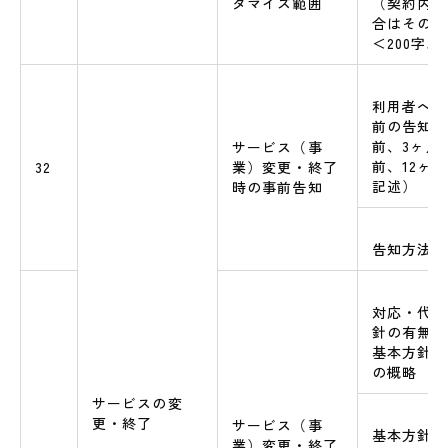
タマイズ範囲
（契約内容
合はその旨
＜200字
利用者への
前の告知時
前、3ヶ月
サービス（事
前、12ヶ
32
業）変更・終了
記述）
時の事前告知
告知方法
対応・代替
針の有無と
基本方針が
の概略
サービスの変
更・終了
サービス（事
基本方針に
業）変更・終了