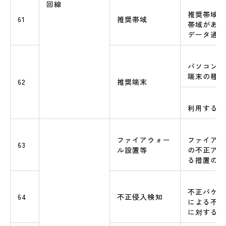
回線
推奨帯域の
61
推奨帯域
帯域がある
データ通信
パソコン、
端末の種類
62
推奨端末
利用するブ
ファイアウォー
ファイアウ
63
ル設置等
の不正アク
る措置の有
不正パケッ
64
不正侵入検知
による不正
に対する検