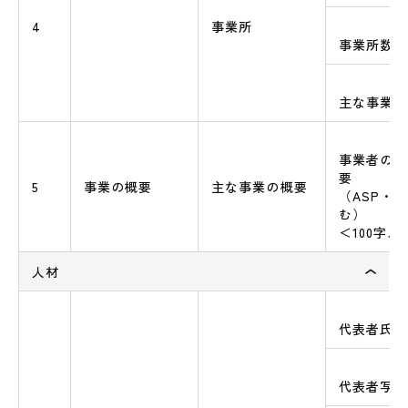
4
事業所
事業所数（
主な事業所
事業者の主
要
5
事業の概要
主な事業の概要
（ASP・S
む）
＜100字
人材
代表者氏名
代表者写真