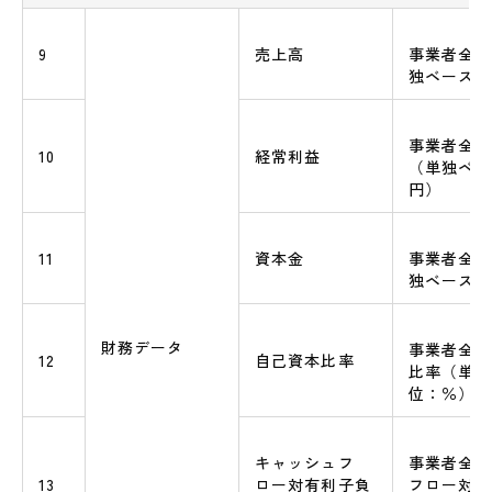
9
売上高
事業者全体
独ベース）
事業者全体
10
経常利益
（単独ベー
円）
11
資本金
事業者全体
独ベース）
財務データ
事業者全体
12
自己資本比率
比率（単独
位：％）
キャッシュフ
事業者全体
13
ロー対有利子負
フロー対有