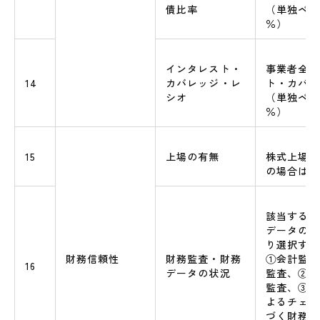
債比率
（単独ベー
％）
インタレスト・
事業者全体
14
カバレッジ・レ
ト・カバレ
シオ
（単独ベー
％）
15
上場の有無
株式上場の
の場合は市
該当する財
データの状
り選択する
財務信頼性
財務監査・財務
①会計監査
16
データの状況
監査、②会
監査、③中
よるチェッ
づく財務デ