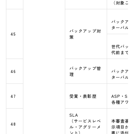
（対象ごと
バックアッ
ターバル
バックアップ対
45
策
世代バック
代前までか
バックアップ管
46
バックアッ
理
ターバル
47
受賞・表彰歴
ASP・Sa
各種アワー
SLA
（サービスレベ
本審査基準
48
ル・アグリーメ
示項目がS
ント）
書に添付さ