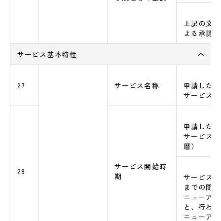
上記の文書
よる承認の
サービス基本特性
27
サービス名称
申請したAS
サービス名
申請したAS
サービス開
暦）
サービス開始時
28
期
サービス開
までの間の
ニューアル
と、行われ
ニューアル