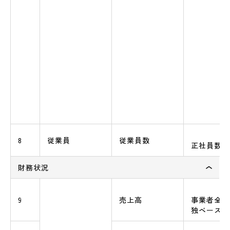
8
従業員
従業員数
正社員数（
財務状況
9
売上高
事業者全体
独ベース）