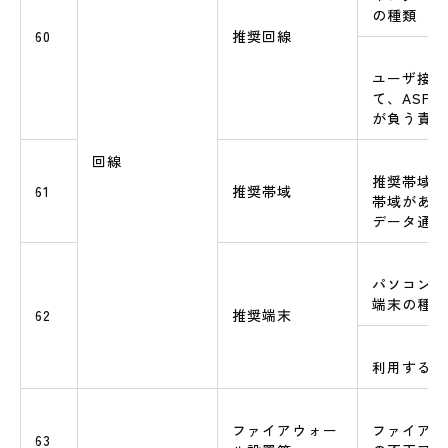
の種類
60
推奨回線
ユーザ接続
て、ASP・
が負う責任
回線
推奨帯域の
61
推奨帯域
帯域がある
データ通信
パソコン、
端末の種類
62
推奨端末
利用するブ
ファイアウォー
ファイアウ
63