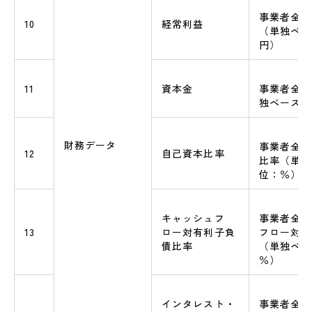
事業者全体
10
経常利益
（単独ベー
円）
11
資本金
事業者全体
独ベース）
財務データ
事業者全体
12
自己資本比率
比率（単独
位：％）
キャッシュフ
事業者全体
13
ロー対有利子負
フロー対有
債比率
（単独ベー
％）
インタレスト・
事業者全体