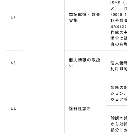
ISMS（JIS
ど）、ITSM
認証取得・監査
20000-
42
実施
18号監査
SAS70
作成の有無
場合は認証
査の名称
個人情報の取扱
43
個人情報を
い
利用目的の
診断の対象
ション、O
ウェア等）
44
脆弱性診断
診断の頻度
から対策が
部分に対す