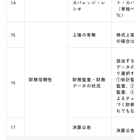
14
カバレッジ・レ
ト・カバレ
シオ
（単独ベー
％）
15
上場の有無
株式上場の
の場合は市
該当する財
データの状
り選択する
財務信頼性
財務監査・財務
①会計監査
16
データの状況
監査、②会
監査、③中
よるチェッ
づく財務デ
れでもない
17
決算公告
決算公告の