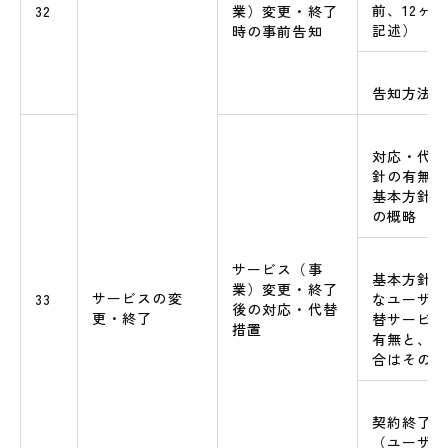
前、12ヶ
32
業）変更・終了
記述）
時の事前告知
告知方法
対応・代替
針の有無と
基本方針が
の概略
サービス（事
基本方針に
業）変更・終了
サービスの変
33
なユーザへ
後の対応・代替
更・終了
替サービス
措置
有無と、対
合はその概
契約終了時
（ユーザデ