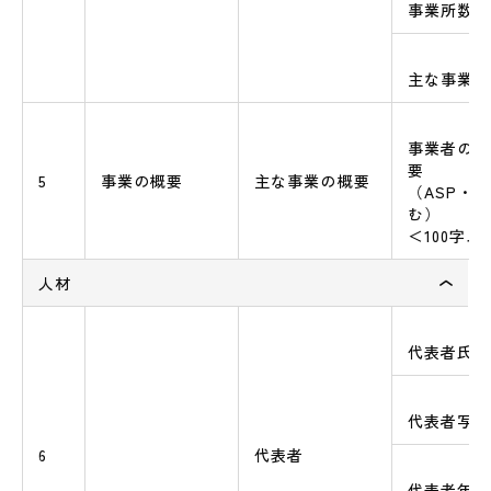
事業所数（
主な事業所
事業者の主
要
5
事業の概要
主な事業の概要
（ASP・S
む）
＜100字
人材
代表者氏名
代表者写真
6
代表者
代表者年齢