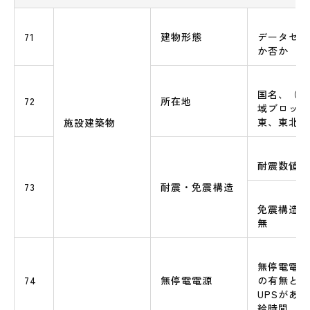
71
建物形態
データセン
か否か
国名、（日
72
所在地
域ブロック
東、東北）
施設建築物
耐震数値
73
耐震・免震構造
免震構造や
無
無停電電源
74
無停電電源
の有無と、
UPSがあ
給時間