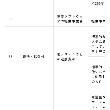
＜200字
主要ソフトウェ
52
アの提供事業者
提供事業者
標準的なＡ
ステム等連
用している
ＰＩ等の名
他システム等と
53
連携・拡張性
の連携方法
標準的でな
他システム
に使用して
のＡＰＩ等
死活監視の
ケーション
フォーム、