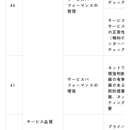
チェック等
40
フォーマンスの
管理
サービス応
サービスパ
の正常性の
（検知の場
ンターバル
チェック等
ネットワー
増強判断基
サービスパ
画の有無、
41
フォーマンスの
画がある場
増強
術的措置（
策、ネット
ティング、
要
サービス品質
プライバシ