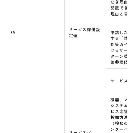
なき理由に
記載できな
理由と目標
サービス稼働設
39
申請したサ
定値
する「情報
対策ガイド
けるサービ
ターン番号
策参照値
サービス
機器、ソフ
システム障
ビス応答速
検知方法
（検知の場
ンターバル
サービスパ