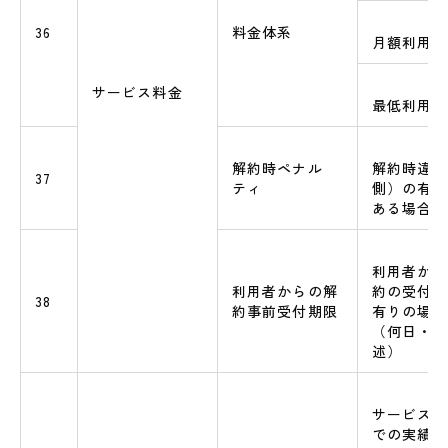
36
料金体系
月額利用額
サービス料金
最低利用契
解約時ペナル
解約時違約
37
ティ
側）の有無
ある場合は
利用者から
利用者からの解
約の受付期
38
約事前受付期限
有りの場合
（何日・何
述）
本資料について
サービス稼
での実績値