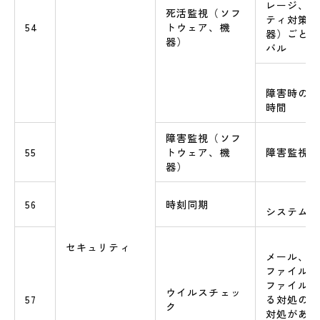
レージ、情
死活監視（ソフ
ティ対策機
54
トウェア、機
器）ごとの
器）
バル
障害時の利
時間
障害監視（ソフ
55
トウェア、機
障害監視の
器）
56
時刻同期
システムの
セキュリティ
メール、ダ
ファイル、
ファイルア
ウイルスチェッ
57
る対処の有
ク
対処がある