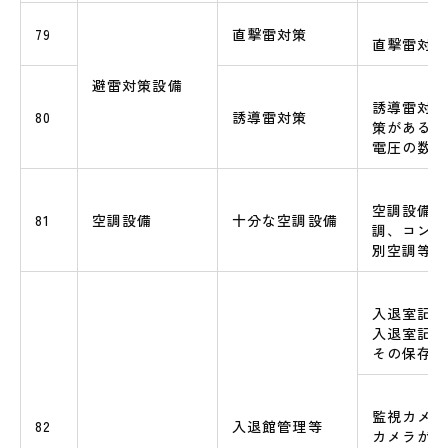
79
直撃雷対策
直撃雷対策
避雷対策設備
誘導雷対策
80
誘導雷対策
策がある場
電圧の数値
空調設備（
81
空調設備
十分な空調設備
調、コンピ
別空調等）
入退室記録
入退室記録
その保存期
監視カメラ
82
入退館管理等
カメラがあ