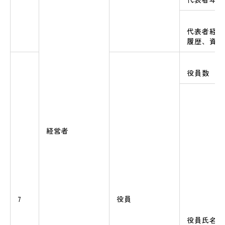
代表者経歴
履歴、資格
役員数
経営者
7
役員
役員氏名及