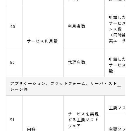
申請したAS
サービスの
49
利用者数
ンス数
（同時接続
実ユーザ数
サービス利用量
申請したAS
50
代理店数
サービスの
数
アプリケーション、プラットフォーム、サーバ・スト
レージ等
主要ソフト
サービスを実現
51
する主要ソフト
ウェア
内容
主要ソフト