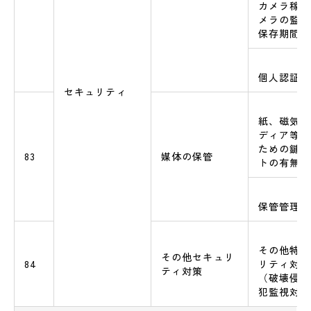
カメラ稼働
メラの監視
保存期間
個人認証シ
セキュリティ
紙、磁気テ
ディア等の
ための鍵付
83
媒体の保管
トの有無
保管管理手
その他特筆
その他セキュリ
84
リティ対策
ティ対策
（破壊侵入
犯監視対策