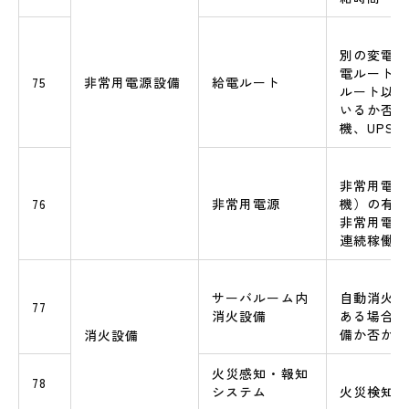
別の変電所
電ルート（
75
非常用電源設備
給電ルート
ルート以上
いるか否か
機、UPS
非常用電源
76
非常用電源
機）の有無
非常用電源
連続稼働時
サーバルーム内
自動消火設
77
消火設備
ある場合は
備か否か
消火設備
火災感知・報知
78
システム
火災検知シ