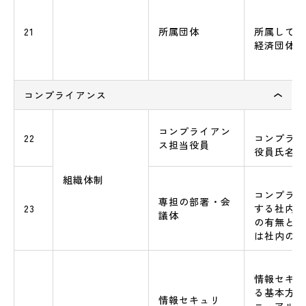
21
所属団体
所属してい
経済団体等
コンプライアンス
コンプライアン
22
コンプライ
ス担当役員
役員氏名
組織体制
コンプライ
専担の部署・会
23
する社内の
議体
の有無と、
は社内の部
情報セキュ
る基本方針
情報セキュリ