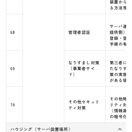
装置からの
る方法等
サーバ運用
68
管理者認証
提供側）の
登録・登録
手順の有無
なりすまし対策
第三者によ
69
（事業者サイ
たなりすま
ド）
策の実施の
がある場合
その他特筆
その他セキュリ
70
リティ対策
ティ対策
（情報漏洩
の暗号化等
ハウジング（サーバ設置場所）