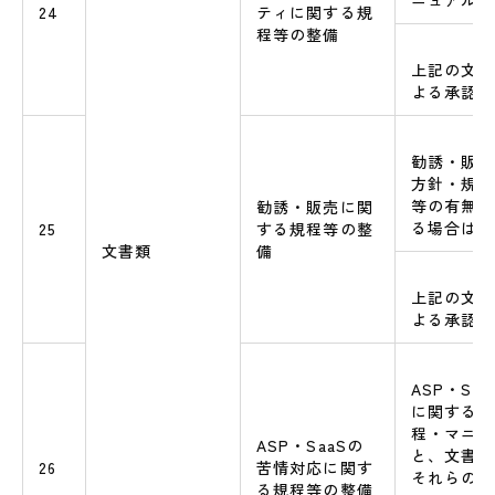
ニュアル等
24
ティに関する規
程等の整備
上記の文書
よる承認の
勧誘・販売
方針・規程
等の有無と
勧誘・販売に関
る場合はそ
25
する規程等の整
文書類
備
上記の文書
よる承認の
ASP・Sa
に関する基
程・マニュ
ASP・SaaSの
と、文書類
26
苦情対応に関す
それらの文
る規程等の整備