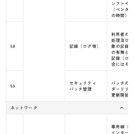
ンファイル
（ベンダー
の時間）
利用者の利
処理及びセ
58
記録（ログ等）
象の記録（
の有無と、
記録（ログ
合にはその
セキュリティ
パッチの更
59
パッチ管理
ダーリリー
更新開始ま
ネットワーク
専用線（V
インターネ