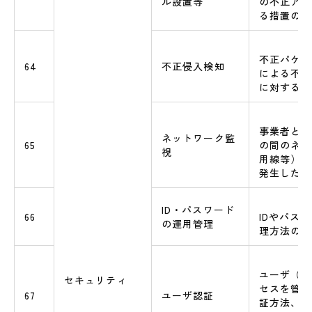
ル設置等
の不正アク
る措置の有
不正パケッ
64
不正侵入検知
による不正
に対する検
事業者とエ
ネットワーク監
65
の間のネッ
視
用線等）に
発生した際
ID・パスワード
66
IDやパス
の運用管理
理方法の規
ユーザ（利
セキュリティ
セスを管理
67
ユーザ認証
証方法、特