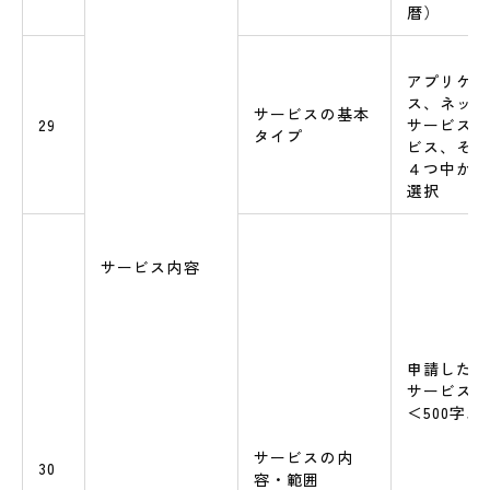
暦）
アプリケー
ス、ネット
サービスの基本
29
サービス、
タイプ
ビス、その
４つ中から
選択
サービス内容
申請したAS
サービスの
＜500字
サービスの内
30
容・範囲