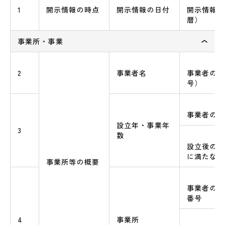
1
開示情報の時点
開示情報の日付
開示情報の
暦）
事業所・事業
2
事業者名
事業者の正
号）
事業者の設
設立年・事業年
3
数
設立後の事
に満たない
事業所等の概要
事業者の本
番号
4
事業所