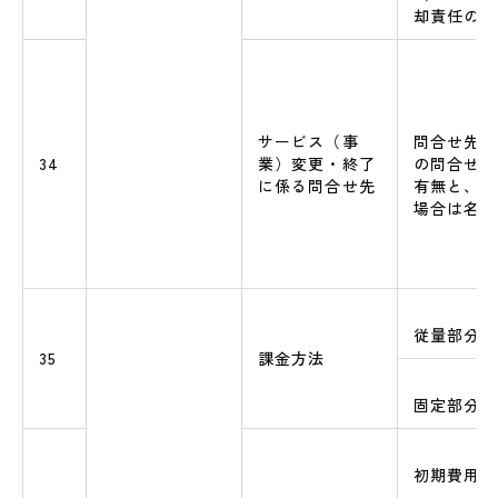
却責任の有
サービス（事
問合せ先（
34
業）変更・終了
の問合せ窓
に係る問合せ先
有無と、問
場合は名称
従量部分の
35
課金方法
固定部分の
初期費用額