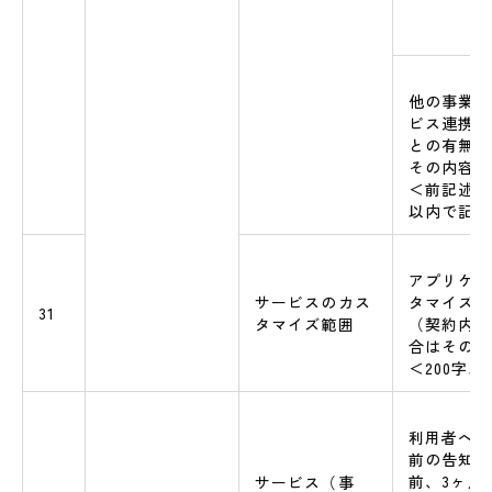
他の事業者
ビス連携を
との有無と
その内容
＜前記述と
以内で記述
アプリケー
サービスのカス
タマイズの
31
タマイズ範囲
（契約内容
合はその旨
＜200字
利用者への
前の告知時
前、3ヶ月
サービス（事