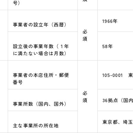
号）
1966年
事業者の設立年（西暦）
必
須
設立後の事業年数（１年
58年
に満たない場合は月数）
事業者の本店住所・郵便
105-0001
番号
必
須
36拠点（国
事業所数（国内、国外）
東京都、埼
主な事業所の所在地