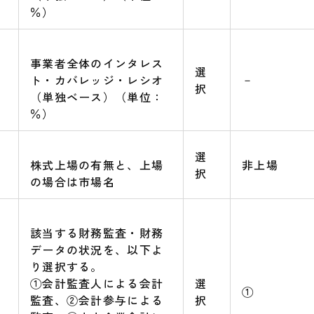
％）
事業者全体のインタレス
選
－
ト・カバレッジ・レシオ
択
（単独ベース）（単位：
％）
選
株式上場の有無と、上場
非上場
択
の場合は市場名
該当する財務監査・財務
データの状況を、以下よ
り選択する。
①会計監査人による会計
選
①
監査、②会計参与による
択