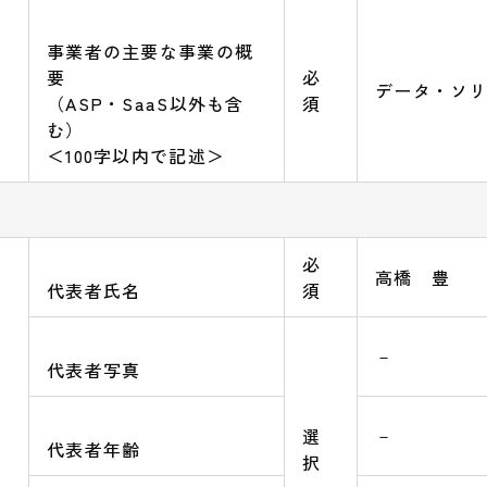
事業者の主要な事業の概
要
必
データ・ソ
（ASP・SaaS以外も含
須
む）
＜100字以内で記述＞
必
高橋 豊
代表者氏名
須
－
代表者写真
－
選
代表者年齢
択