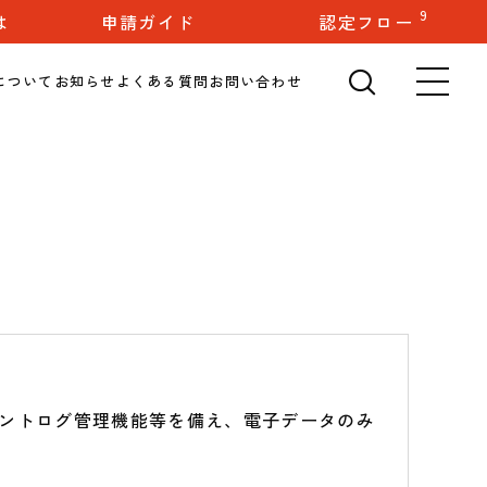
検索
9
は
申請ガイド
認定フロー
🔍
について
お知らせ
よくある質問
お問い合わせ
メ
ントログ管理機能等を備え、電子データのみ