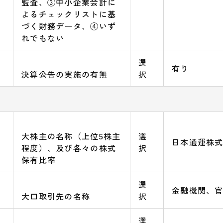
監査、③中小企業会計に
よるチェックリストに基
づく財務データ、④いず
れでもない
選
有り
決算公告の実施の有無
択
大株主の名称（上位5株主
選
日本通運株式
程度）、及び各々の株式
択
保有比率
選
金融機関、
大口取引先の名称
択
選