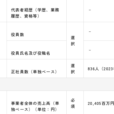
－
代表者経歴（学歴、業務
履歴、資格等）
－
役員数
選
択
－
役員氏名及び役職名
選
836人（202
正社員数（単独ベース）
択
本資料について
必
事業者全体の売上高（単
20,405百万円
須
独ベース）（単位：円）