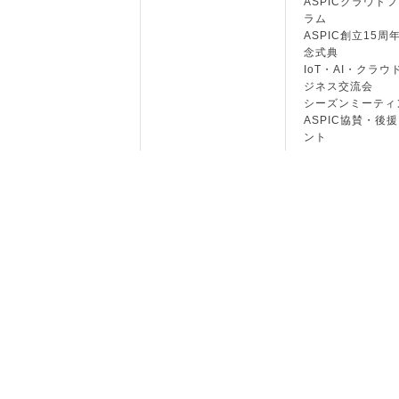
ASPICクラウド
ラム
ASPIC創立15周
念式典
IoT・AI・クラウ
ジネス交流会
シーズンミーティ
ASPIC協賛・後
ント