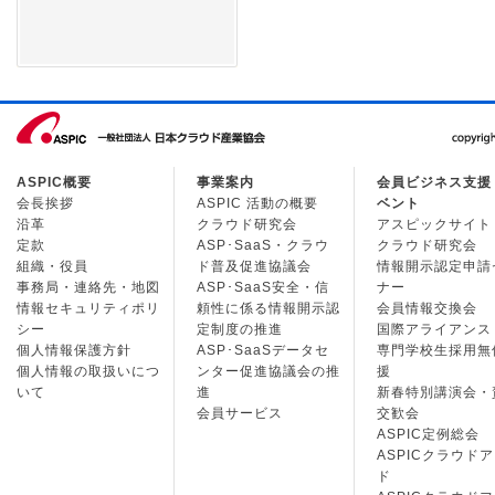
ASPIC概要
事業案内
会員ビジネス支援
会長挨拶
ASPIC 活動の概要
ベント
沿革
クラウド研究会
アスピックサイト
定款
ASP･SaaS・クラウ
クラウド研究会
組織・役員
ド普及促進協議会
情報開示認定申請
事務局・連絡先・地図
ASP･SaaS安全・信
ナー
情報セキュリティポリ
頼性に係る情報開示認
会員情報交換会
シー
定制度の推進
国際アライアンス
個人情報保護方針
ASP･SaaSデータセ
専門学校生採用無
個人情報の取扱いにつ
ンター促進協議会の推
援
いて
進
新春特別講演会・
会員サービス
交歓会
ASPIC定例総会
ASPICクラウド
ド