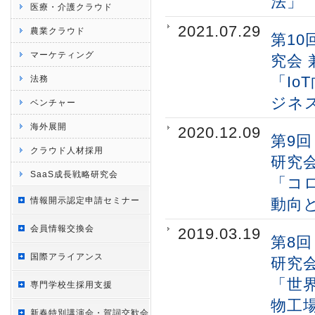
法」
医療・介護クラウド
2021.07.29
農業クラウド
第1
マーケティング
究会 
「I
法務
ジネ
ベンチャー
海外展開
2020.12.09
第9回
クラウド人材採用
研究
SaaS成長戦略研究会
「コロナ
情報開示認定申請セミナー
動向
会員情報交換会
2019.03.19
第8回
国際アライアンス
研究会
「世
専門学校生採用支援
物工
新春特別講演会・賀詞交歓会