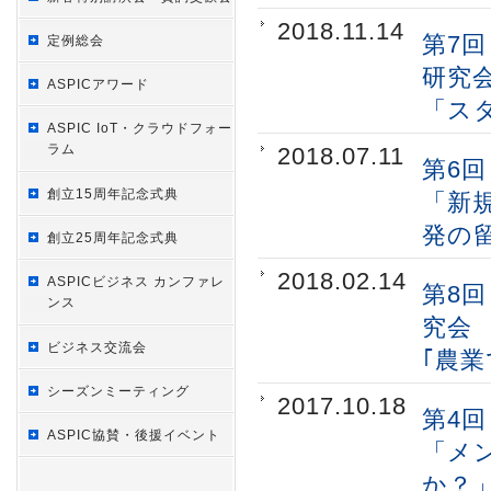
2018.11.14
第7
定例総会
研究
ASPICアワード
「ス
ASPIC IoT・クラウドフォー
ラム
2018.07.11
第6
創立15周年記念式典
「新
発の
創立25周年記念式典
2018.02.14
ASPICビジネス カンファレ
第8
ンス
究会
ビジネス交流会
｢農
シーズンミーティング
2017.10.18
第4
ASPIC協賛・後援イベント
「メ
か？