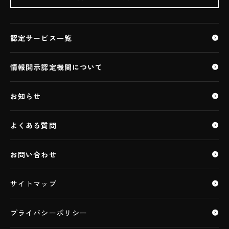
生成AI利用クラウドサービス（ASP・SaaS)
ASP・SaaS
認定サービス一覧
ASP・SaaS（AIクラウドサービス）
医療情報ASP・SaaS
情報開示認定機関について
特定個人情報ASP・SaaS
ASP・SaaS（IoTクラウドサービス）
お知らせ
IaaS・PaaS
IaaS・PaaS（IoTクラウドサービス）
よくある質問
データセンター
お問い合わせ
サイトマップ
プライバシーポリシー