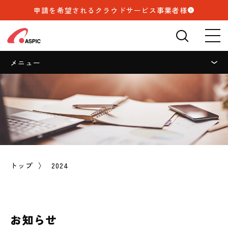
申請を希望されるクラウドサービス事業者様
検索
🔍
メニュー
検索
2026.08.03
報道発表
（報道発表）【初認定】ASPIC、「生成AI利用クラウドサー
ビス認定」の第1号を認定！新規2サービスを加え累計338
トップ
2024
サービスへ
2026.06.30
報道発表
（報道発表）生成AI利用クラウドサービス(ASP・SaaS)情
お知らせ
報開示認定制度を新設、申請受付を開始しました。